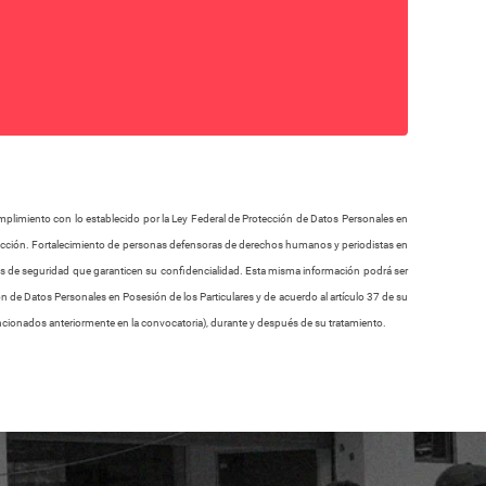
umplimiento con lo establecido por la Ley Federal de Protección de Datos Personales en
Protección. Fortalecimiento de personas defensoras de derechos humanos y periodistas en
as de seguridad que garanticen su confidencialidad. Esta misma información podrá ser
ión de Datos Personales en Posesión de los Particulares y de acuerdo al artículo 37 de su
ncionados anteriormente en la convocatoria), durante y después de su tratamiento.