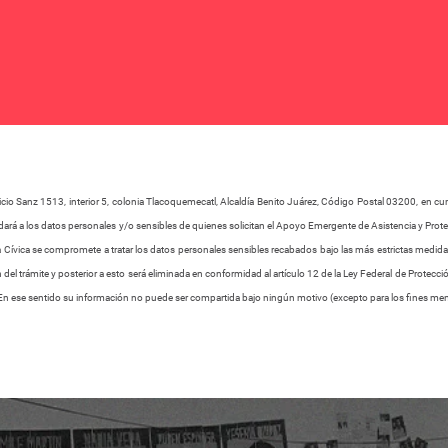
icio Sanz 1513, interior 5, colonia Tlacoquemecatl, Alcaldía Benito Juárez, Código Postal 03200, en c
 le dará a los datos personales y/o sensibles de quienes solicitan el Apoyo Emergente de Asistencia y 
a Cívica se compromete a tratar los datos personales sensibles recabados bajo las más estrictas medid
del trámite y posterior a esto será eliminada en conformidad al artículo 12 de la Ley Federal de Protecc
. En ese sentido su información no puede ser compartida bajo ningún motivo (excepto para los fines me