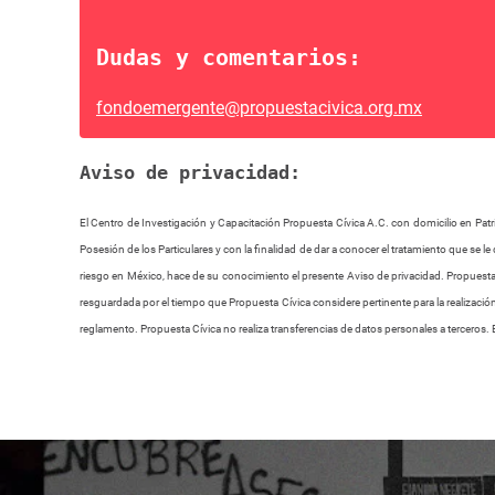
Dudas y comentarios:
fondoemergente@propuestacivica.org.mx
Aviso de privacidad:
El Centro de Investigación y Capacitación Propuesta Cívica A.C. con domicilio en Patr
Posesión de los Particulares y con la finalidad de dar a conocer el tratamiento que se
riesgo en México, hace de su conocimiento el presente Aviso de privacidad. Propuest
resguardada por el tiempo que Propuesta Cívica considere pertinente para la realización 
reglamento. Propuesta Cívica no realiza transferencias de datos personales a terceros