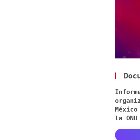
Docu
Inform
organi
México
la ONU