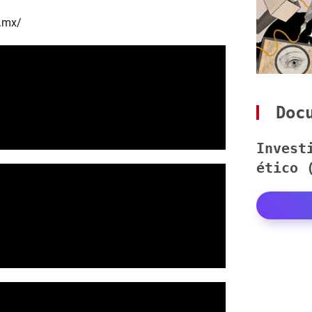
g.mx/
Docu
Invest
ético 