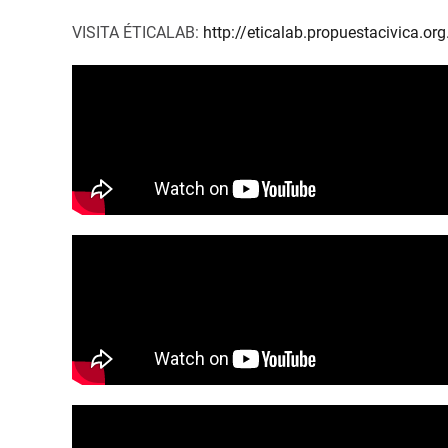
VISITA ÉTICALAB:
http://eticalab.propuestacivica.or