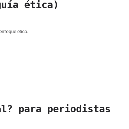
guía ética)
enfoque ético.
al? para periodistas