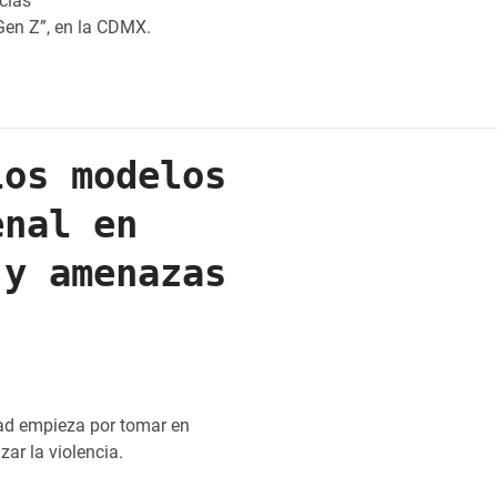
cías
Gen Z”, en la CDMX.
los modelos
enal en
 y amenazas
ad empieza por tomar en
ar la violencia.