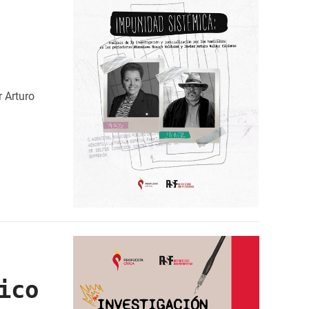
r Arturo
ico