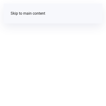
Skip to main content
Memorias
que hablan
Documentar, compartir, aprender y generar
memoria. Esta sección de nuestro sitio web
está dedicada a la documentación de acciones
legales, investigaciones, incidencia y material
que Propuesta Cívica realiza con cada
periodista o persona defensora de derechos