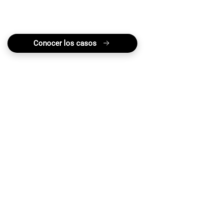
humanos que representa legalmente en la
búsqueda de justicia en México.
Conocer los casos