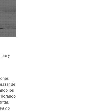
mpre y
iones
brazar de
ando los
r llorando
itar,
 ya no