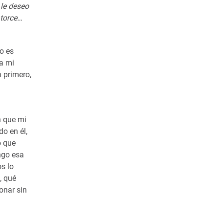
 le deseo
atorce…
o es
 a mi
n primero,
n que mi
o en él,
o que
ngo esa
s lo
, qué
onar sin