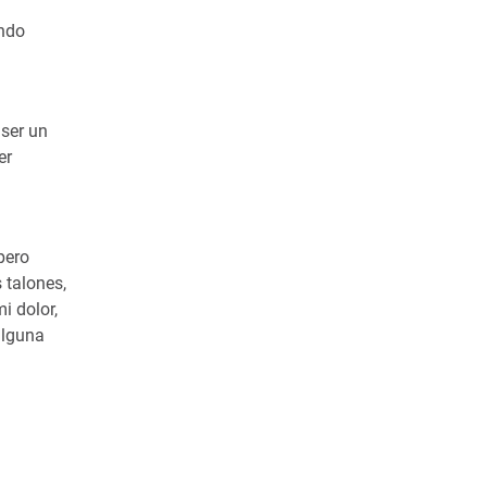
endo
 ser un
er
pero
 talones,
mi dolor,
 alguna