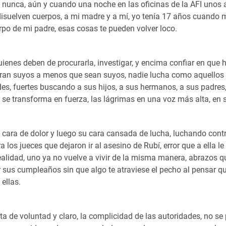
 nunca, aún y cuando una noche en las oficinas de la AFI unos 
disuelven cuerpos, a mi madre y a mí, yo tenía 17 años cuando 
po de mi padre, esas cosas te pueden volver loco.
quienes deben de procurarla, investigar, y encima confiar en que
ueran suyos a menos que sean suyos, nadie lucha como aquellos
s, fuertes buscando a sus hijos, a sus hermanos, a sus padres,
or se transforma en fuerza, las lágrimas en una voz más alta, en 
cara de dolor y luego su cara cansada de lucha, luchando contr
a los jueces que dejaron ir al asesino de Rubí, error que a ella le
realidad, uno ya no vuelve a vivir de la misma manera, abrazos 
 sus cumpleaños sin que algo te atraviese el pecho al pensar qu
 ellas.
a de voluntad y claro, la complicidad de las autoridades, no se