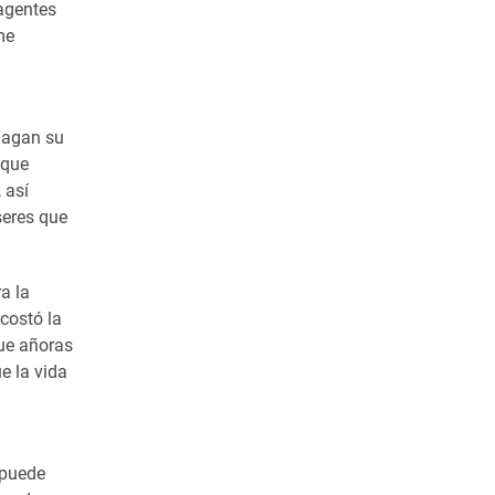
agentes
me
 hagan su
 que
 así
seres que
a la
 costó la
que añoras
e la vida
 puede