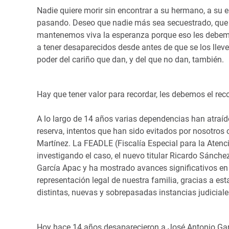
Nadie quiere morir sin encontrar a su hermano, a su es
pasando. Deseo que nadie más sea secuestrado, que n
mantenemos viva la esperanza porque eso les debemo
a tener desaparecidos desde antes de que se los lle
poder del cariño que dan, y del que no dan, también.
Hay que tener valor para recordar, les debemos el rec
A lo largo de 14 años varias dependencias han atraíd
reserva, intentos que han sido evitados por nosotros
Martínez. La FEADLE (Fiscalía Especial para la Atenc
investigando el caso, el nuevo titular Ricardo Sánch
García Apac y ha mostrado avances significativos en e
representación legal de nuestra familia, gracias a 
distintas, nuevas y sobrepasadas instancias judiciale
Hoy hace 14 años desaparecieron a José Antonio Gar