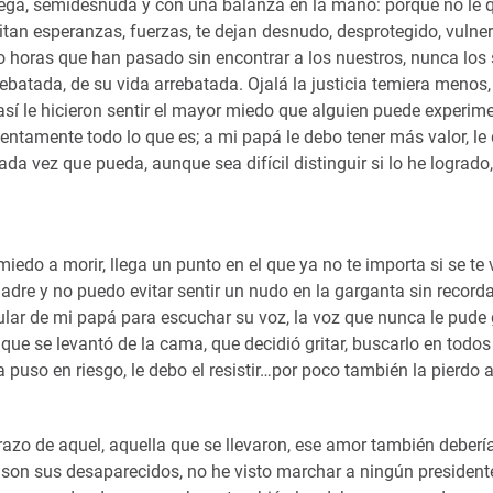
s ciega, semidesnuda y con una balanza en la mano: porque no le
n esperanzas, fuerzas, te dejan desnudo, desprotegido, vulnera
horas que han pasado sin encontrar a los nuestros, nunca los 
batada, de su vida arrebatada. Ojalá la justicia temiera menos, 
sí le hicieron sentir el mayor miedo que alguien puede experime
lentamente todo lo que es; a mi papá le debo tener más valor, le
cada vez que pueda, aunque sea difícil distinguir si lo he logrado
miedo a morir, llega un punto en el que ya no te importa si se te 
dre y no puedo evitar sentir un nudo en la garganta sin recorda
lar de mi papá para escuchar su voz, la voz que nunca le pude 
lla que se levantó de la cama, que decidió gritar, buscarlo en todos
 puso en riesgo, le debo el resistir…por poco también la pierdo a 
brazo de aquel, aquella que se llevaron, ese amor también deberí
 son sus desaparecidos, no he visto marchar a ningún president