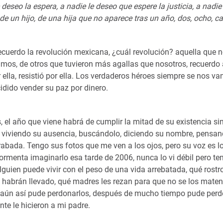
 deseo la espera, a nadie le deseo que espere la justicia, a nadie
e un hijo, de una hija que no aparece tras un año, dos, ocho, c
uerdo la revolución mexicana, ¿cuál revolución? aquella que n
damos, de otros que tuvieron más agallas que nosotros, recuerdo
ella, resistió por ella. Los verdaderos héroes siempre se nos va
dido vender su paz por dinero.
 el año que viene habrá de cumplir la mitad de su existencia si
da viviendo su ausencia, buscándolo, diciendo su nombre, pensand
abada. Tengo sus fotos que me ven a los ojos, pero su voz es l
ormenta imaginarlo esa tarde de 2006, nunca lo vi débil pero te
guien puede vivir con el peso de una vida arrebatada, qué rostro
 habrán llevado, qué madres les rezan para que no se los maten
y aún así pude perdonarlos, después de mucho tiempo pude perd
te le hicieron a mi padre.