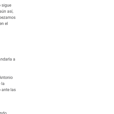
o sigue
aún así,
empezamos
en el
andarla a
 Antonio
 la
 ante las
endo