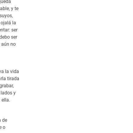
 queda
ble, y te
suyos,
ojalá la
ntar: ser
 debo ser
, aún no
va la vida
rla tirada
grabar,
 lados y
ella.
a de
e o