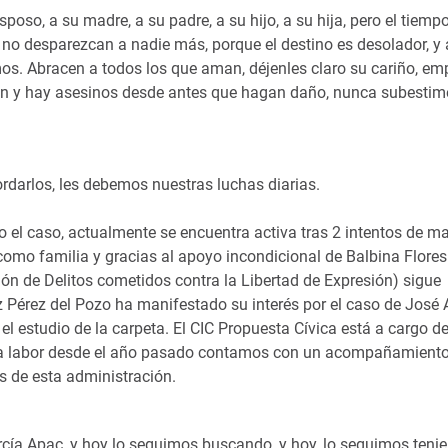
poso, a su madre, a su padre, a su hijo, a su hija, pero el tiemp
o desparezcan a nadie más, porque el destino es desolador, y 
s. Abracen a todos los que aman, déjenles claro su cariño, 
ven y hay asesinos desde antes que hagan daño, nunca subestim
ordarlos, les debemos nuestras luchas diarias.
o el caso, actualmente se encuentra activa tras 2 intentos de m
 como familia y gracias al apoyo incondicional de Balbina Flores
ión de Delitos cometidos contra la Libertad de Expresión) sigue
ez Pérez del Pozo ha manifestado su interés por el caso de José
l estudio de la carpeta. El CIC Propuesta Cívica está a cargo de
esta labor desde el año pasado contamos con un acompañamiento
s de esta administración.
cía Apac, y hoy lo seguimos buscando, y hoy, lo seguimos teni