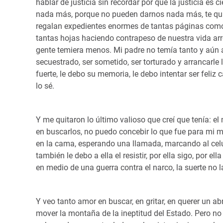
hablar de justicia sin recordar por qué la justicia e
nada más, porque no pueden darnos nada más, te quita
regalan expedientes enormes de tantas páginas como 
tantas hojas haciendo contrapeso de nuestra vida arre
gente temiera menos. Mi padre no temía tanto y aún a
secuestrado, ser sometido, ser torturado y arrancarle 
fuerte, le debo su memoria, le debo intentar ser feliz 
lo sé.
Y me quitaron lo último valioso que creí que tenía: el 
en buscarlos, no puedo concebir lo que fue para mi ma
en la cama, esperando una llamada, marcando al celu
también le debo a ella el resistir, por ella sigo, por e
en medio de una guerra contra el narco, la suerte no la
Y veo tanto amor en buscar, en gritar, en querer un a
mover la montaña de la ineptitud del Estado. Pero no