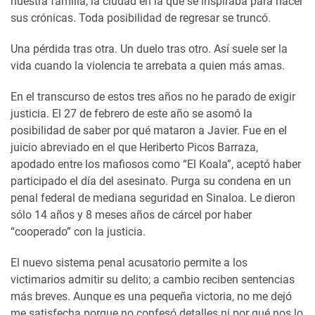
nuestra familia, la ciudad en la que se inspiraba para hacer
sus crónicas. Toda posibilidad de regresar se truncó.
Una pérdida tras otra. Un duelo tras otro. Así suele ser la
vida cuando la violencia te arrebata a quien más amas.
En el transcurso de estos tres años no he parado de exigir
justicia. El 27 de febrero de este año se asomó la
posibilidad de saber por qué mataron a Javier. Fue en el
juicio abreviado en el que Heriberto Picos Barraza,
apodado entre los mafiosos como “El Koala”, aceptó haber
participado el día del asesinato. Purga su condena en un
penal federal de mediana seguridad en Sinaloa. Le dieron
sólo 14 años y 8 meses años de cárcel por haber
“cooperado” con la justicia.
El nuevo sistema penal acusatorio permite a los
victimarios admitir su delito; a cambio reciben sentencias
más breves. Aunque es una pequeña victoria, no me dejó
me satisfecha porque no confesó detalles ni por qué nos lo