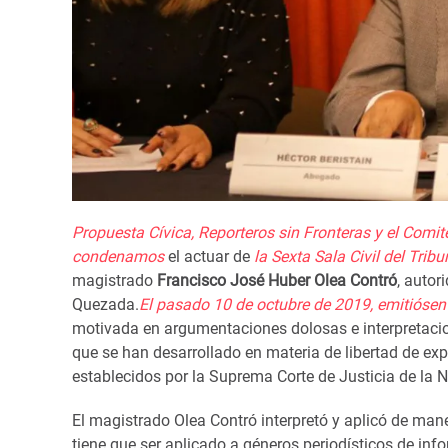
Propuesta Cívica, Reporteros sin Fronteras y el Comité
condenamos
el actuar de
l
a Sexta Sala Civil del Trib
magistrado
Francisco José Huber Olea
Contró
,
autori
Quezada.
E
l
pasado
10 de octubre de 2019
,
emitió
sen
motivada en argumentaciones dolosas e interpretacion
que se han desarrollado en
materia de
libertad de ex
establecidos por la Suprema Corte de Justicia de la
El magistrado Olea
Contró
interpretó y aplicó de
mane
tiene que ser aplicado a géneros periodísticos de in