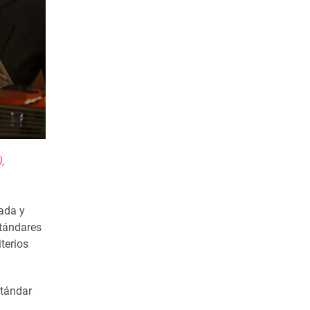
,
ada y
tándare
s
iterios
stándar