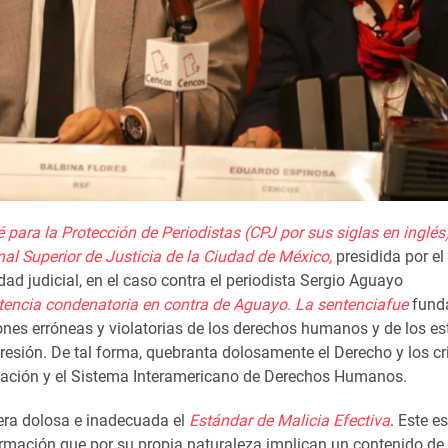
 para la Protección de Periodistas (CPJ por sus siglas en inglés)
unal Superior de Justicia de la Ciudad de México
,
presidida por el
dad judicial
, en el caso contra el periodista Sergio Aguayo
tencia condenatoria en contra
de
Aguayo.
La
sentencia
fue
fund
es erróneas y violatorias de los
derechos humanos y
de
los
es
presión
. De tal forma,
quebranta
dolosamente
el D
erecho y los cr
 Nación y el Sistema Interamericano de Derechos Humanos.
ra dolosa e
inadecuada el
Estándar de Malicia Efectiva
. Este e
formación que por su propia naturaleza implican un contenido de