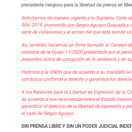
precedente riesgoso para la libertad de prensa en Méx
Solicitamos de manera urgente a la Suprema
Corte de
906/2019, promovido por Sergio Aguayo
Quezada
y 
serie de violaciones
y el acoso del
que está siendo víc
Así también, h
acemos un firme llamado al Consejo de
conozca de la Queja
11/2020
presentada
por el perio
presuntos acto
s de corrupción en la sentencia y en su
Pedimos a la CNDH que de acuerdo a su mandato se 
conduzca conforme a derecho y garantice los derech
A l
os
Relatores para la Libertad de Expresión de la C
de acuerdo a sus recomendaciones al
Estado mexica
garantizar el ejercicio de la libertad de expresión y pr
el caso de
Sergio
Aguayo.
SIN PRENSA LIBRE
Y SIN UN PODER JUDICIAL
INDE