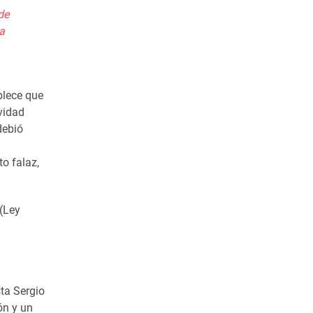
de
la
blece que
vidad
 debió
o falaz,
(
Ley
ta Sergio
ón y un