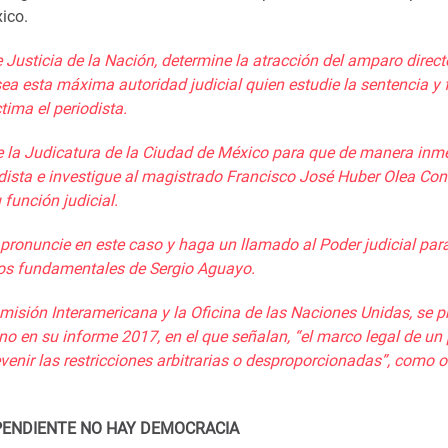
ico.
 Justicia de la Nación,
determine la atracción del amparo direct
sea esta máxima autoridad judicial quien estudie la sentencia y 
tima el periodista.
 la Judicatura de la Ciudad de México para que de manera inm
dista
e
investigue al magistrado Francisco José Huber Olea
Con
 función judicial.
pronuncie en este caso y haga un llam
a
do al
P
oder
j
udicial par
os
fundamentales
de
Sergio Aguayo.
omisión Interamericana y la O
ficina
de las Naciones Unidas
,
se p
no en su
informe 2017, en el que señalan,
“
el marco legal de un
evenir
las restricciones arbitrarias
o desproporcionadas”, como o
PENDIENTE
NO HAY DEMOCRACIA