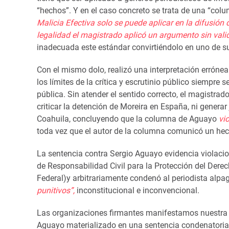
“hechos”. Y en el caso concreto se trata de una “colu
Malicia Efectiva solo se puede aplicar en la difusión
legalidad el magistrado aplicó un argume
n
to sin val
inadecuada
este estándar convirtiéndolo en uno de s
Con el mismo
dolo
, realizó una interpretación errónea
los límites de la crítica y escrutinio público siempr
pública.
Sin atender el sentido correcto, e
l
magistrad
criticar la
detención
de Moreira
en España
, ni generar
Coahuila,
concluyendo que la columna de
Aguayo
vi
toda vez que el autor de la columna comunicó un hech
La sentencia
contra Sergio Aguayo
evidencia
violaci
de
Responsabilidad Civil para la Protección del Derec
Federal)
y
arbitrariamente
conden
ó
al
periodista al
pag
punitivos”,
inconstitucional e
inconvencional
.
Las organizaciones firmantes manifestamos nuestra pr
Aguayo materializado en una sentencia condenatoria