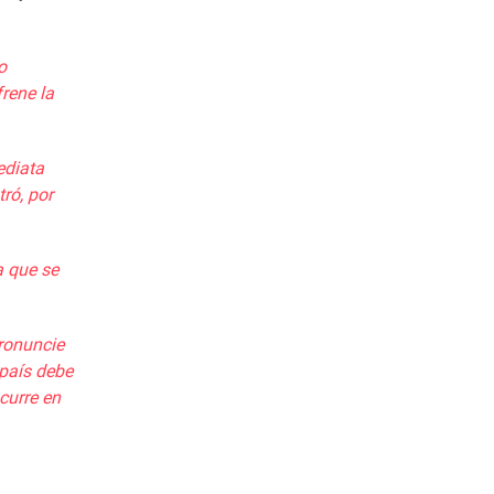
o
frene la
ediata
tró
, por
a que se
ronuncie
 país debe
curre en