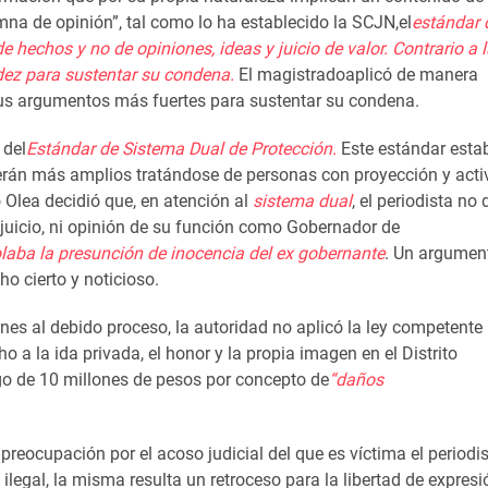
mna de opinión”,
tal como lo ha establecido la
SCJN,
el
e
stándar 
 de hechos
y no de opiniones, ideas y juicio de valor
.
Contrario a 
idez para sustentar su condena.
E
l magistrado
aplicó
de
manera
us
argumentos más f
uertes para s
ustentar su condena.
 del
Estándar
de Sistema Dual de Protección.
Este estándar esta
e serán más amplios tratándose de personas con
proyección y acti
o
Olea decidió
que,
en atención al
sistema d
ual
, el periodista no
 juicio
,
ni opinión de su función como Gobernador de
olaba la presunción de inocencia del ex gobernante
. Un argument
o cierto y noticioso.
ones
al debido proceso,
la autoridad
no aplicó la
ley
competente
ho a la
ida privada, el honor y la propia imagen en el Distrito
o de
10 millones de pesos por concepto de
“daños
eocupación por el acoso judicial del que es víctima el periodis
ilegal
,
la misma
resulta un retroceso para la libertad de expresi