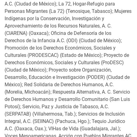
A.C. (Ciudad de México); La 72, Hogar-Refugio para
Personas Migrantes (La 72) (Tenosique, Tabasco); Mujeres
Indígenas por la Conservación, Investigación y
Aprovechamiento de los Recursos Naturales, A. C.
(CIARENA) (Oaxaca); Oficina de Defensoría de los
Derechos de la Infancia A.C. (ODI) (Ciudad de México);
Promoción de los Derechos Económicos, Sociales y
Culturales (PRODESCAC) (Estado de México); Proyecto de
Derechos Económicos, Sociales y Culturales (ProDESC)
(Ciudad de México); Proyecto sobre Organización,
Desarrollo, Educación e Investigación (PODER) (Ciudad de
México); Red Solidaria de Derechos Humanos, A.C.
(Morelia, Michoacán); Respuesta Alternativa, A. C. Servicio
de Derechos Humanos y Desarrollo Comunitario (San Luis
Potosí); Servicio, Paz y Justicia de Tabasco, A.C.
(SERPATAB) (Villahermosa, Tab.); Servicios de Inclusión
Integral, A.C. (SEIINAC) (Pachuca, Hgo.); Tequio Jurídico
A.C. (Oaxaca, Oax.); VIHas de Vida (Guadalajara, Jal.);
Voces Mesoamericanas, Acción con Pueblos Migrantes AC