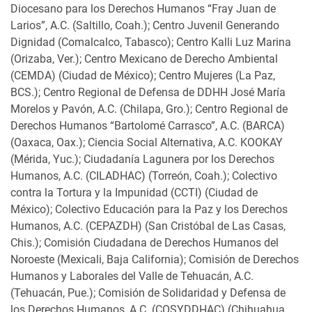
Diocesano para los Derechos Humanos “Fray Juan de
Larios”, A.C. (Saltillo, Coah.); Centro Juvenil Generando
Dignidad (Comalcalco, Tabasco); Centro Kalli Luz Marina
(Orizaba, Ver.); Centro Mexicano de Derecho Ambiental
(CEMDA) (Ciudad de México); Centro Mujeres (La Paz,
BCS.); Centro Regional de Defensa de DDHH José María
Morelos y Pavón, A.C. (Chilapa, Gro.); Centro Regional de
Derechos Humanos “Bartolomé Carrasco”, A.C. (BARCA)
(Oaxaca, Oax.); Ciencia Social Alternativa, A.C. KOOKAY
(Mérida, Yuc.); Ciudadanía Lagunera por los Derechos
Humanos, A.C. (CILADHAC) (Torreón, Coah.); Colectivo
contra la Tortura y la Impunidad (CCTI) (Ciudad de
México); Colectivo Educación para la Paz y los Derechos
Humanos, A.C. (CEPAZDH) (San Cristóbal de Las Casas,
Chis.); Comisión Ciudadana de Derechos Humanos del
Noroeste (Mexicali, Baja California); Comisión de Derechos
Humanos y Laborales del Valle de Tehuacán, A.C.
(Tehuacán, Pue.); Comisión de Solidaridad y Defensa de
los Derechos Humanos, A.C. (COSYDDHAC) (Chihuahua,