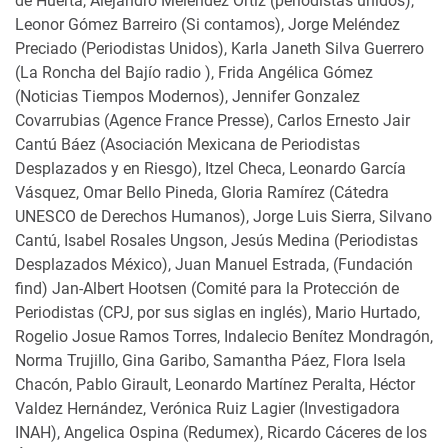
de Huerta, Alejandro Meléndez Ortiz (periodistas unidos),
Leonor Gómez Barreiro (Si contamos), Jorge Meléndez
Preciado (Periodistas Unidos), Karla Janeth Silva Guerrero
(La Roncha del Bajío radio ), Frida Angélica Gómez
(Noticias Tiempos Modernos), Jennifer Gonzalez
Covarrubias (Agence France Presse), Carlos Ernesto Jair
Cantú Báez (Asociación Mexicana de Periodistas
Desplazados y en Riesgo), Itzel Checa, Leonardo García
Vásquez, Omar Bello Pineda, Gloria Ramírez (Cátedra
UNESCO de Derechos Humanos), Jorge Luis Sierra, Silvano
Cantú, Isabel Rosales Ungson, Jesús Medina (Periodistas
Desplazados México), Juan Manuel Estrada, (Fundación
find) Jan-Albert Hootsen (Comité para la Protección de
Periodistas (CPJ, por sus siglas en inglés), Mario Hurtado,
Rogelio Josue Ramos Torres, Indalecio Benítez Mondragón,
Norma Trujillo, Gina Garibo, Samantha Páez, Flora Isela
Chacón, Pablo Girault, Leonardo Martínez Peralta, Héctor
Valdez Hernández, Verónica Ruiz Lagier (Investigadora
INAH), Angelica Ospina (Redumex), Ricardo Cáceres de los