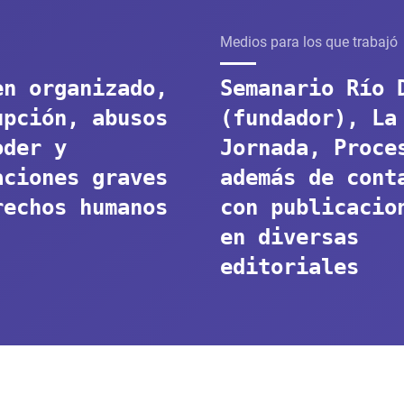
Medios para los que trabajó
en organizado,
Semanario Río 
upción, abusos
(fundador), La
oder y
Jornada, Proce
aciones graves
además de cont
rechos humanos
con publicacio
en diversas
editoriales