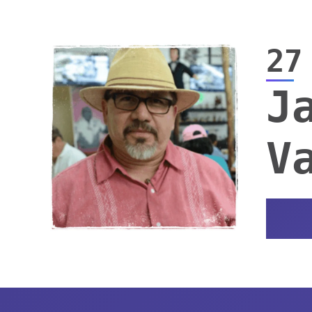
27
J
V