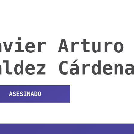
avier Arturo
aldez Cárden
ASESINADO