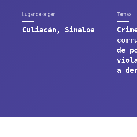
Lugar de origen
Temas
Culiacán, Sinaloa
Crim
corr
de p
viol
a de