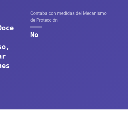
Contaba con medidas del Mecanismo
de Protección
Doce
No
so,
ar
nes