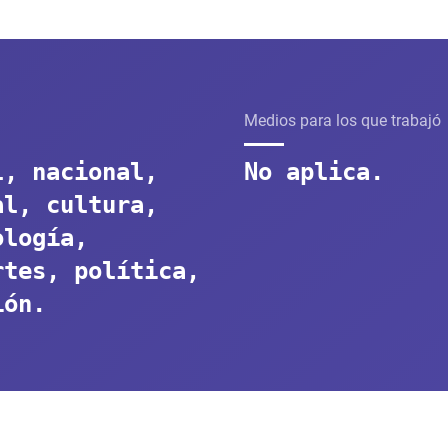
Medios para los que trabajó
l, nacional,
No aplica.
al, cultura,
ología,
rtes, política,
ión.