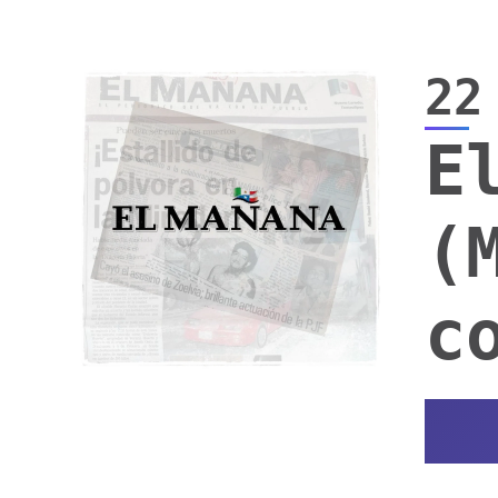
22
E
(
c