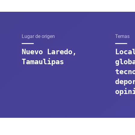
Lugar de origen
Temas
Nuevo Laredo,
Loca
Tamaulipas
glob
tecn
depo
opin