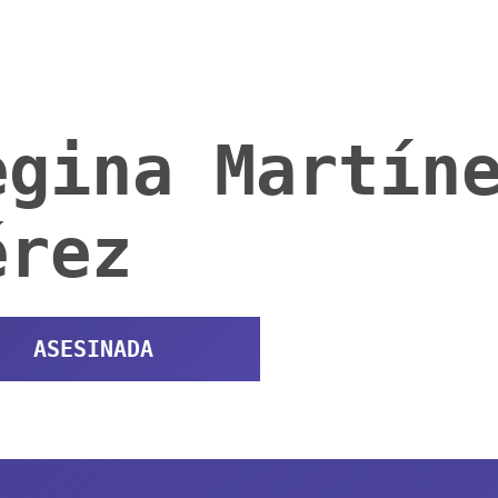
egina Martín
érez
ASESINADA