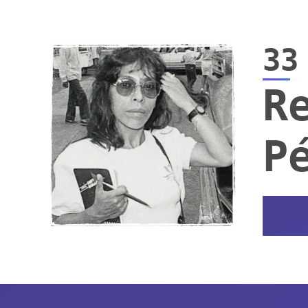
33
R
P