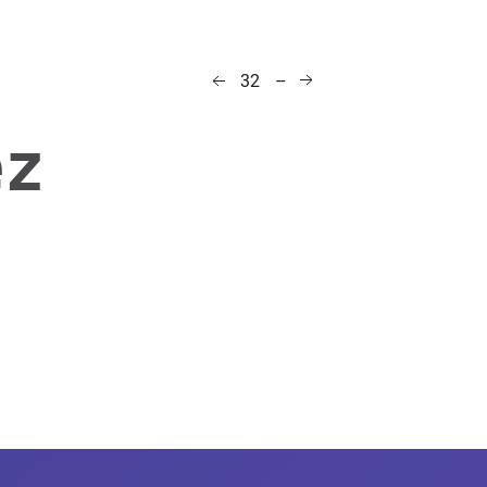
--
32
ez