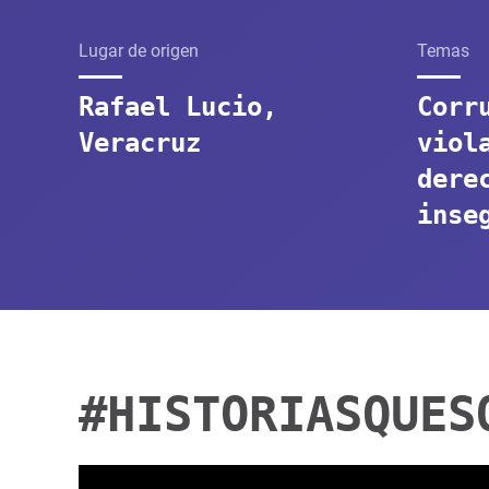
Lugar de origen
Temas
Rafael Lucio,
Corr
Veracruz
viol
dere
inse
#HISTORIASQUES