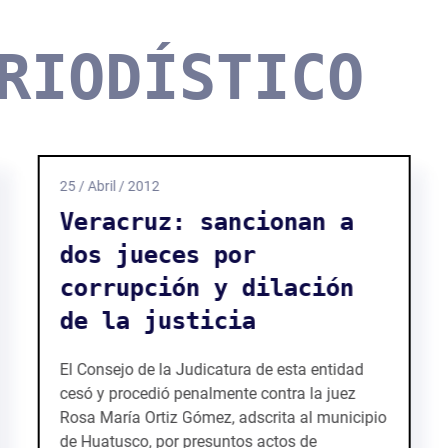
RIODÍSTICO
24 / Abril / 2012
Cae el "Comandante
Chaparro", presunto
operador financiero de
Los Zetas
Elementos del Ejército mexicano detuvieron a
Romeo Domínguez Vélez, el Comandante
Chaparro, identificado como el presunto
operador financiero de Los Zetas en el sur de