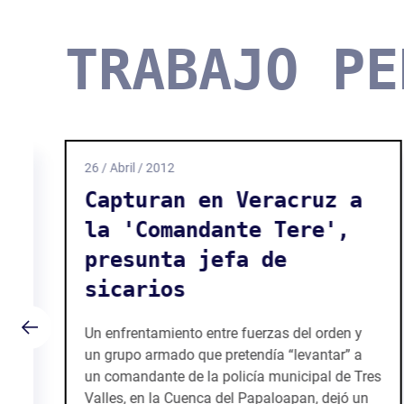
TRABAJO PE
25 / Abril / 2012
Veracruz: sancionan a
dos jueces por
corrupción y dilación
de la justicia
El Consejo de la Judicatura de esta entidad
cesó y procedió penalmente contra la juez
es
Rosa María Ortiz Gómez, adscrita al municipio
de Huatusco, por presuntos actos de