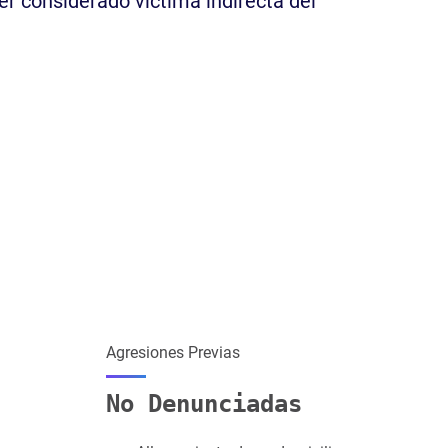
r considerado víctima indirecta del
Agresiones Previas
No Denunciadas