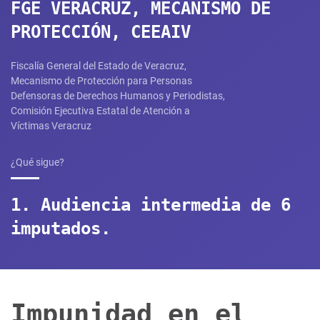
FGE VERACRUZ, MECANISMO DE
PROTECCIÓN, CEEAIV
Fiscalía General del Estado de Veracruz,
Mecanismo de Protección para Personas
Defensoras de Derechos Humanos y Periodistas,
Comisión Ejecutiva Estatal de Atención a
Víctimas Veracruz​
¿Qué sigue?
1. Audiencia intermedia de 6
imputados.
Impunidad en el