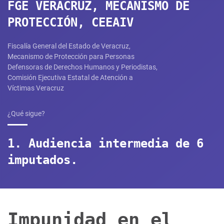
FGE VERACRUZ, MECANISMO DE
PROTECCIÓN, CEEAIV
Fiscalía General del Estado de Veracruz,
Mecanismo de Protección para Personas
Defensoras de Derechos Humanos y Periodistas,
Comisión Ejecutiva Estatal de Atención a
Víctimas Veracruz​
¿Qué sigue?
1. Audiencia intermedia de 6
imputados.
Impunidad en el