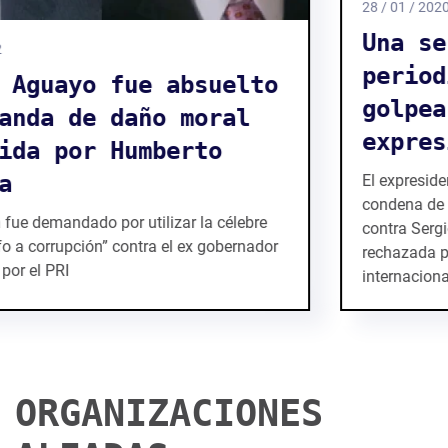
28 / 01 / 2020
Una sentencia contra un
periodista y académico
golpea la libertad de
expresión en México
El expresidente del PRI, Humberto Moreira, logra una
condena de medio millón de dólares por daño moral
contra Sergio Aguayo. La acusación ha sido
rechazada por numerosos organismos
internacional...
ORGANIZACIONES