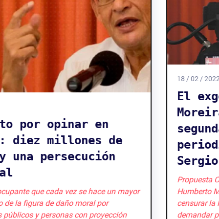
18 / 02 / 2022
El exgobernador Humberto
Moreira demanda por
segunda ocasión al
periodista y académico
Sergio Aguayo
Propuesta Cívica y ARTICLE 19 rechazan el actuar de
Humberto Moreira, quien nuevamente busca
censurar la libertad de expresión y vuelve a
demandar por daño moral a Sergio Aguayo, escritor,