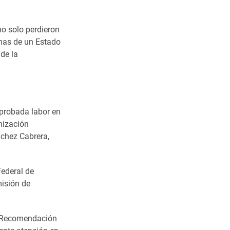
no solo perdieron
imas de un Estado
 de la
probada labor en
nización
chez Cabrera,
ederal de
isión de
a Recomendación