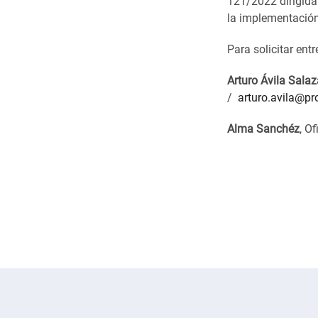
121/2022 dirigida
la implementación
Para solicitar ent
Arturo Ávila Salaz
/
arturo.avila@pr
Alma Sanchéz
, O