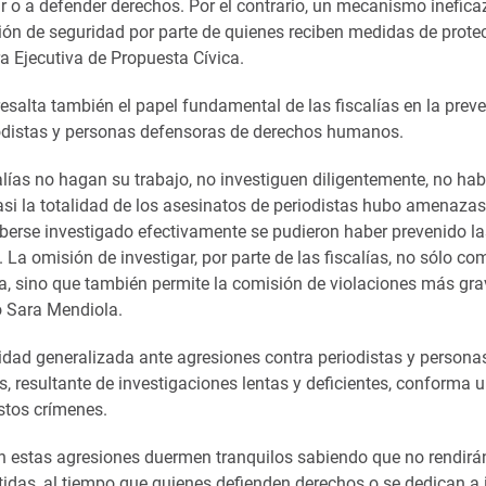
r o a defender derechos. Por el contrario, un mecanismo inefica
ión de seguridad por parte de quienes reciben medidas de protec
ra Ejecutiva de Propuesta Cívica.
esalta también el papel fundamental de las fiscalías en la prev
odistas y personas defensoras de derechos humanos.
calías no hagan su trabajo, no investiguen diligentemente, no 
asi la totalidad de los asesinatos de periodistas hubo amenaza
aberse investigado efectivamente se pudieron haber prevenido l
. La omisión de investigar, por parte de las fiscalías, no sólo c
cia, sino que también permite la comisión de violaciones más gr
ó Sara Mendiola.
idad generalizada ante agresiones contra periodistas y persona
resultante de investigaciones lentas y deficientes, conforma un
stos crímenes.
n estas agresiones duermen tranquilos sabiendo que no rendirá
idas, al tiempo que quienes defienden derechos o se dedican a 