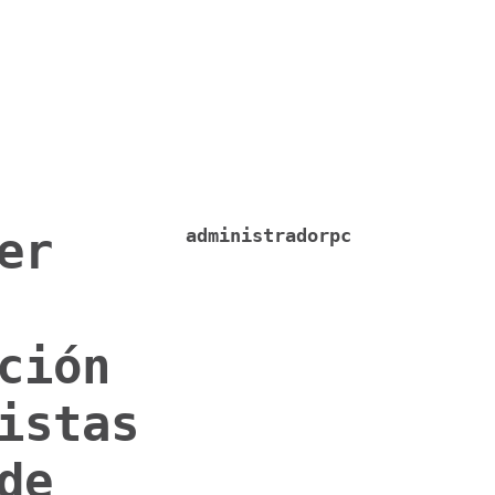
er
administradorpc
ción
istas
de