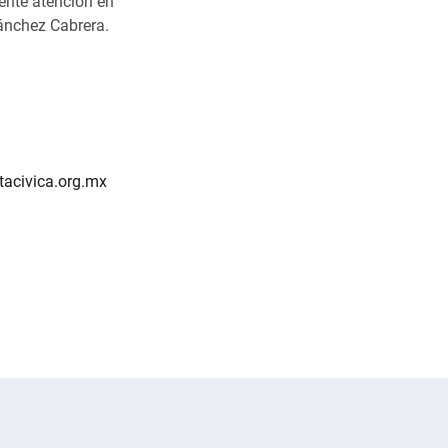
iente atención en
ánchez Cabrera.
acivica.org.mx