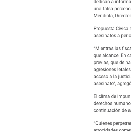
dedican a informa
una falsa percepc
Mendiola, Directo
Propuesta Cívica r
asesinatos a peri
“Mientras las fis
que alcance. En c
previas, que de h
agresiones letales
acceso a la justi
asesinato”, agreg
El clima de impun
derechos humanos, 
continuación de e
“Quienes perpetra
atrocidades comet