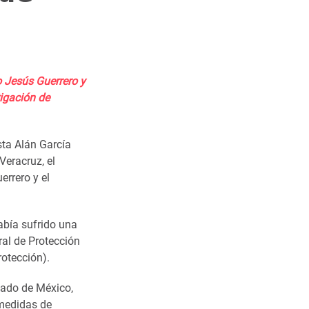
o Jesús Guerrero y
tigación de
sta Alán García
Veracruz, el
errero y el
bía sufrido una
al de Protección
otección).
tado de México,
 medidas de