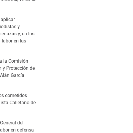
 aplicar
iodistas y
menazas y, en los
 labor en las
 a la Comisión
n y Protección de
 Alán García
tos cometidos
dista Calletano de
 General del
labor en defensa