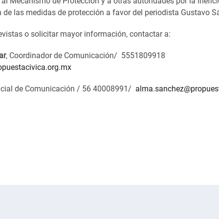
 al Mecanismo de Protección y a otras autoridades por la inefic
 de las medidas de protección a favor del periodista Gustavo S
revistas o solicitar mayor información, contactar a:
ar
, Coordinador de Comunicación/ 5551809918
opuestacivica.org.mx
ficial de Comunicación / 56 40008991/
alma.sanchez@propuest