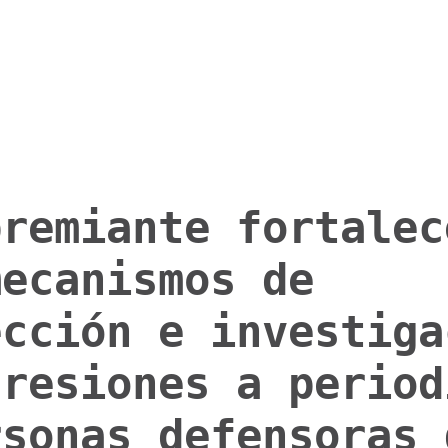
premiante fortalec
mecanismos de
ección e investiga
gresiones a period
rsonas defensoras 