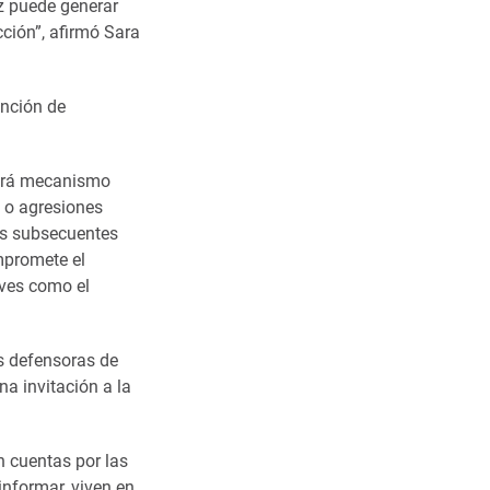
z puede generar
ción”, afirmó Sara
ención de
habrá mecanismo
s o agresiones
as subsecuentes
ompromete el
aves como el
s defensoras de
a invitación a la
n cuentas por las
informar, viven en