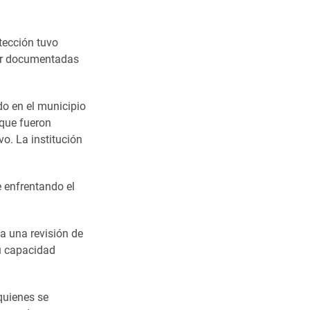
tección tuvo
ner documentadas
do en el municipio
 que fueron
o. La institución
e enfrentando el
 a una revisión de
u capacidad
quienes se