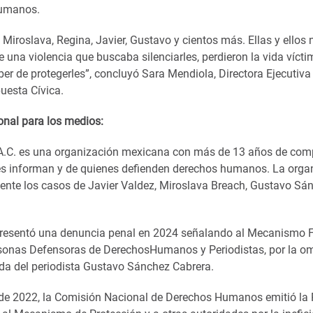
humanos.
, Miroslava, Regina, Javier, Gustavo y cientos más. Ellas y ellos 
 una violencia que buscaba silenciarles, perdieron la vida víct
ber de protegerles”, concluyó Sara Mendiola, Directora Ejecutiva
puesta Cívica.
onal para los medios:
 A.C. es una organización mexicana con más de 13 años de com
s informan y de quienes defienden derechos humanos. La orga
te los casos de Javier Valdez, Miroslava Breach, Gustavo Sán
presentó una denuncia penal en 2024 señalando al Mecanismo F
sonas Defensoras de DerechosHumanos y Periodistas, por la om
ida del periodista Gustavo Sánchez Cabrera.
o de 2022, la Comisión Nacional de Derechos Humanos emitió l