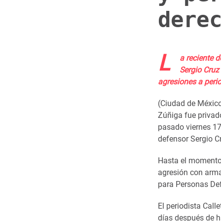
dere
L
a reciente 
Sergio Cruz
agresiones a peri
(Ciudad de México 
Zúñiga fue privado
pasado viernes 17
defensor Sergio Cr
Hasta el momento
agresión con arma
para Personas De
El periodista Cal
días después de h