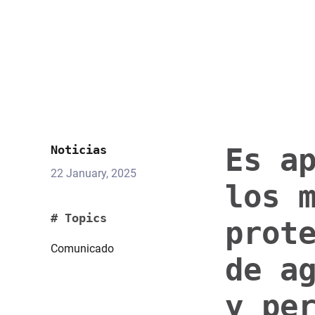
Es a
Noticias
22 January, 2025
los 
# Topics
prot
Comunicado
de a
y pe