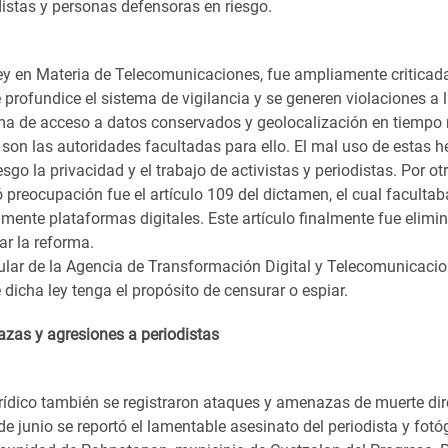
distas y personas defensoras en riesgo.
Ley en Materia de Telecomunicaciones, fue ampliamente criticada
 profundice el sistema de vigilancia y se generen violaciones a l
ma de acceso a datos conservados y geolocalización en tiempo r
 son las autoridades facultadas para ello. El mal uso de estas 
esgo la privacidad y el trabajo de activistas y periodistas. Por ot
preocupación fue el artículo 109 del dictamen, el cual facultab
mente plataformas digitales. Este artículo finalmente fue elimi
ar la reforma.
itular de la Agencia de Transformación Digital y Telecomunicaci
dicha ley tenga el propósito de censurar o espiar.
zas y agresiones a periodistas
urídico también se registraron ataques y amenazas de muerte dir
 de junio se reportó el lamentable asesinato del periodista y fo