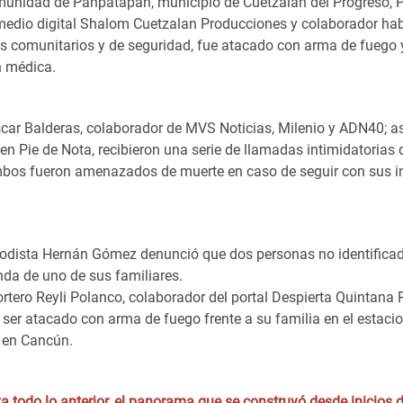
munidad de Pahpatapan, municipio de Cuetzalan del Progreso,
medio digital Shalom Cuetzalan Producciones y colaborador habi
s comunitarios y de seguridad, fue atacado con arma de fuego y
n médica.
Óscar Balderas, colaborador de MVS Noticias, Milenio y ADN40; a
 en Pie de Nota, recibieron una serie de llamadas intimidatoria
bos fueron amenazados de muerte en caso de seguir con sus i
periodista Hernán Gómez denunció que dos personas no identifica
enda de uno de sus familiares.
eportero Reyli Polanco, colaborador del portal Despierta Quintana 
s ser atacado con arma de fuego frente a su familia en el estac
o en Cancún.
 todo lo anterior, el panorama que se construyó desde inicios d