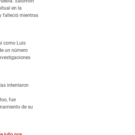
 Puebla. Salomón
tual en la
 falleció mientras
sí como Luis
s de un número
nvestigaciones
das intentaron
Roo, fue
ionamiento de su
e julio nos