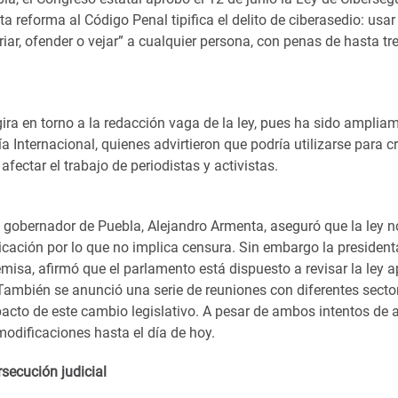
a reforma al Código Penal tipifica el delito de ciberasedio: usar
juriar, ofender o vejar” a cualquier persona, con penas de hasta tr
ra en torno a la redacción vaga de la ley, pues ha sido ampliam
 Internacional, quienes advirtieron que podría utilizarse para cr
afectar el trabajo de periodistas y activistas.
el gobernador de Puebla, Alejandro Armenta, aseguró que la ley no
ación por lo que no implica censura. Sin embargo la president
misa, afirmó que el parlamento está dispuesto a revisar la ley 
 También se anunció una serie de reuniones con diferentes secto
pacto de este cambio legislativo. A pesar de ambos intentos de ap
modificaciones hasta el día de hoy.
secución judicial