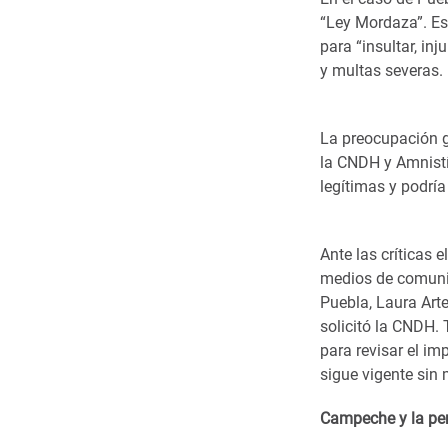
“Ley Mordaza”. Est
para “insultar, in
y multas severas.
La preocupación gi
la CNDH y Amnistía
legítimas y podría 
Ante las críticas 
medios de comunic
Puebla, Laura Arte
solicitó la CNDH.
para revisar el im
sigue vigente sin 
Campeche y la per