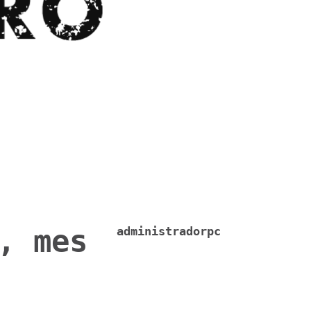
, mes
administradorpc