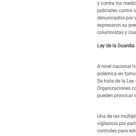
y contra los medi
judiciales contra 
denunciados por v
expresaron su pre
columnistas y ci
Ley de la Guardi
A nivel nacional 
polémica en torno 
Se trata de la Le
Organizaciones co
pueden provocar 
Una de las múltipl
vigilancia por pa
controles para est