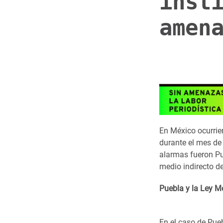
inst
amen
En México ocurrie
durante el mes de 
alarmas fueron P
medio indirecto d
Puebla y la Ley 
En el caso de Pueb