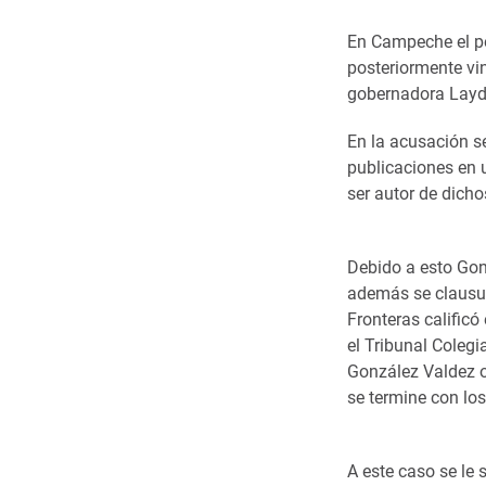
En Campeche el pe
posteriormente vin
gobernadora Layd
En la acusación s
publicaciones en 
ser autor de dicho
Debido a esto Gonz
además se clausur
Fronteras calificó
el Tribunal Coleg
González Valdez o
se termine con lo
A este caso se le