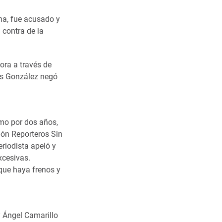
una, fue acusado y
 contra de la
ora a través de
is González negó
ismo por dos años,
ión Reporteros Sin
riodista apeló y
xcesivas.
que haya frenos y
y Ángel Camarillo