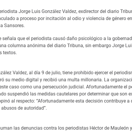
riodista Jorge Luis González Valdez, exdirector del diario Trib
culado a proceso por incitación al odio y violencia de género en
a Sansores.
e señala que el periodista causó daño psicológico a la gobernad
una columna anónima del diario Tribuna, sin embargo Jorge Lu
s textos.
ález Valdez, al día 9 de julio, tiene prohibido ejercer el period
ó su medio digital y recibió una multa millonaria. La organizac
 este caso como una persecución judicial. Afortunadamente el pe
iado suspendió las medidas cautelares por determinar que son e
pinó al respecto: “Afortunadamente esta decisión contribuye a 
s abusos de autoridad”.
 suman las denuncias contra los periodistas Héctor de Mauleón 