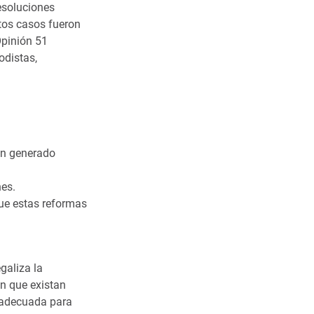
esoluciones
stos casos fueron
Opinión 51
odistas,
an generado
nes.
ue estas reformas
galiza la
in que existan
inadecuada para