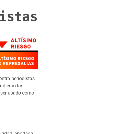
istas
ntra periodistas
endieron las
 ser usado como
guridad, apodada