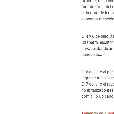
Ordóñez, en la co
fue fundador del 
cobertura de tema
esperaba atenció
El 4 y 6 de julio 
Chaparro, escritor
privado, donde am
periodísticas.
El 6 de julio el 
ingresar a la vivi
El 7 de julio el r
hospitalizado tra
domicilio ubicad
Teniendo en cuenta