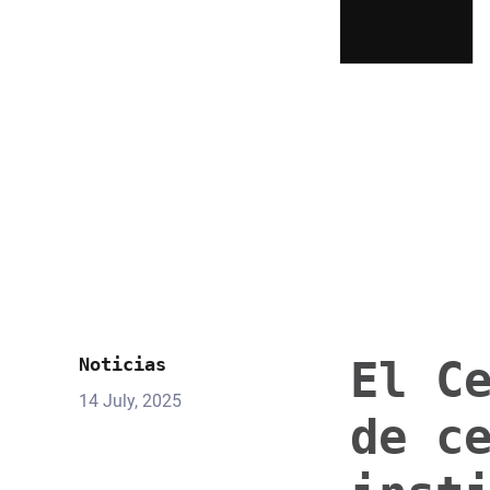
El C
Noticias
14 July, 2025
de c