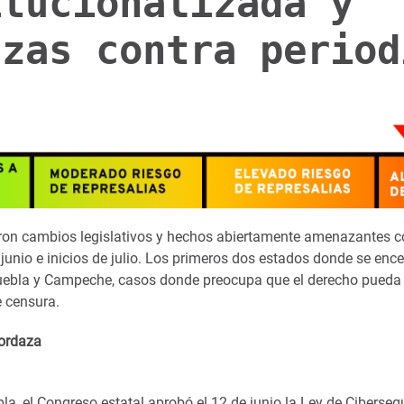
itucionalizada y
azas contra period
ron cambios legislativos y hechos abiertamente amenazantes co
junio e inicios de julio. Los primeros dos estados donde se enc
uebla y Campeche, casos donde preocupa que el derecho pueda
e censura.
Mordaza
la, el Congreso estatal aprobó el 12 de junio la Ley de Ciberse