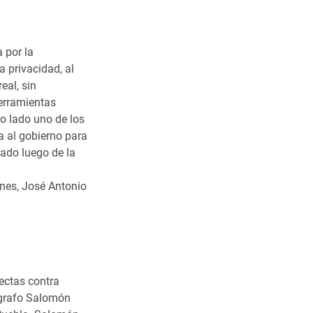
 por la
a privacidad, al
eal, sin
herramientas
ro lado uno de los
a al gobierno para
nado luego de la
ones, José Antonio
ectas contra
tógrafo Salomón