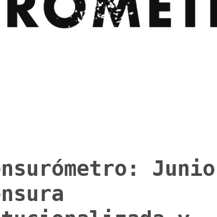
ensurómetro: Junio
ensura