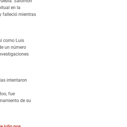
 Puebla. Salomón
tual en la
 falleció mientras
sí como Luis
s de un número
nvestigaciones
das intentaron
Roo, fue
ionamiento de su
e julio nos