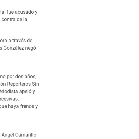
una, fue acusado y
 contra de la
ora a través de
is González negó
ismo por dos años,
ión Reporteros Sin
riodista apeló y
xcesivas.
que haya frenos y
y Ángel Camarillo