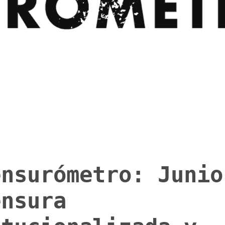
ensurómetro: Junio
ensura