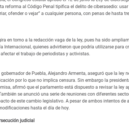
a reforma al Código Penal tipifica el delito de ciberasedio: usar
juriar, ofender o vejar” a cualquier persona, con penas de hasta tr
ra en torno a la redacción vaga de la ley, pues ha sido ampliam
 Internacional, quienes advirtieron que podría utilizarse para cr
afectar el trabajo de periodistas y activistas.
el gobernador de Puebla, Alejandro Armenta, aseguró que la ley no
ación por lo que no implica censura. Sin embargo la president
misa, afirmó que el parlamento está dispuesto a revisar la ley 
 También se anunció una serie de reuniones con diferentes secto
pacto de este cambio legislativo. A pesar de ambos intentos de ap
modificaciones hasta el día de hoy.
secución judicial