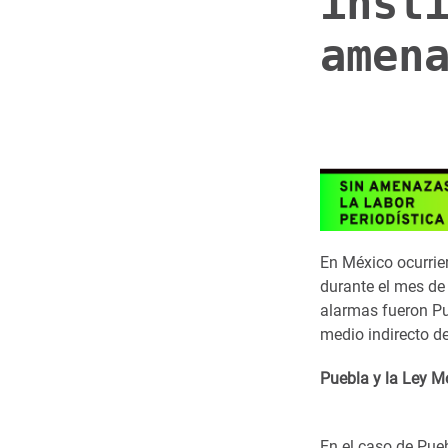
inst
amen
En México ocurrie
durante el mes de 
alarmas fueron P
medio indirecto d
Puebla y la Ley 
En el caso de Pueb