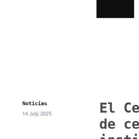
El C
Noticias
14 July, 2025
de c