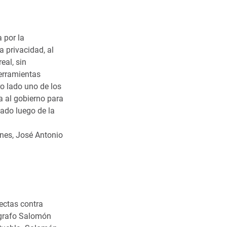
 por la
a privacidad, al
eal, sin
herramientas
ro lado uno de los
a al gobierno para
nado luego de la
ones, José Antonio
ectas contra
tógrafo Salomón