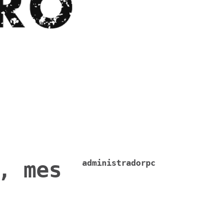
, mes
administradorpc