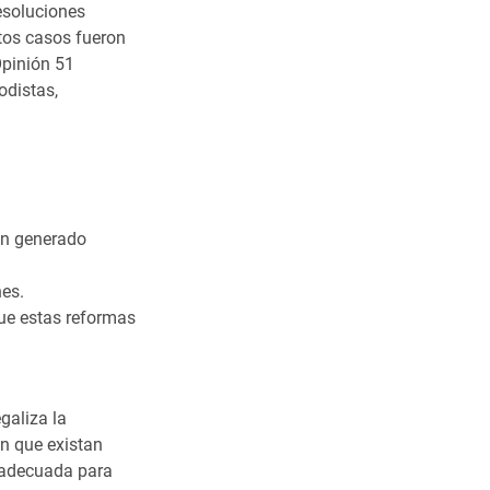
esoluciones
stos casos fueron
Opinión 51
odistas,
an generado
nes.
ue estas reformas
galiza la
in que existan
inadecuada para