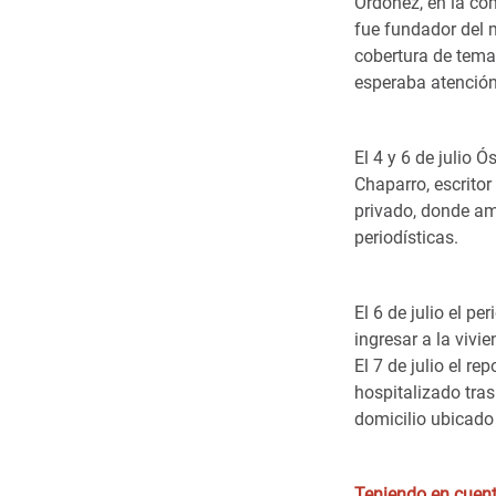
Ordóñez, en la co
fue fundador del 
cobertura de tema
esperaba atenció
El 4 y 6 de julio 
Chaparro, escritor
privado, donde am
periodísticas.
El 6 de julio el 
ingresar a la vivi
El 7 de julio el r
hospitalizado tra
domicilio ubicad
Teniendo en cuenta