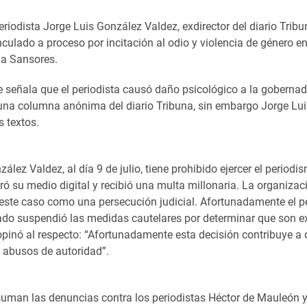
riodista Jorge Luis González Valdez, exdirector del diario Trib
culado a proceso por incitación al odio y violencia de género en
a Sansores.
e señala que el periodista causó daño psicológico a la gobernad
una columna anónima del diario Tribuna, sin embargo Jorge Lu
s textos.
ález Valdez, al día 9 de julio, tiene prohibido ejercer el period
ó su medio digital y recibió una multa millonaria. La organizac
 este caso como una persecución judicial. Afortunadamente el pe
iado suspendió las medidas cautelares por determinar que son e
pinó al respecto: “Afortunadamente esta decisión contribuye a 
s abusos de autoridad”.
 suman las denuncias contra los periodistas Héctor de Mauleón 