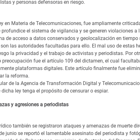
distas y personas defensoras en riesgo.
Ley en Materia de Telecomunicaciones, fue ampliamente criticada
 profundice el sistema de vigilancia y se generen violaciones a l
ma de acceso a datos conservados y geolocalización en tiempo r
 son las autoridades facultadas para ello. El mal uso de estas 
esgo la privacidad y el trabajo de activistas y periodistas. Por ot
preocupación fue el artículo 109 del dictamen, el cual facultab
mente plataformas digitales. Este artículo finalmente fue elimi
ar la reforma.
itular de la Agencia de Transformación Digital y Telecomunicaci
dicha ley tenga el propósito de censurar o espiar.
zas y agresiones a periodistas
urídico también se registraron ataques y amenazas de muerte dir
 de junio se reportó el lamentable asesinato del periodista y fo