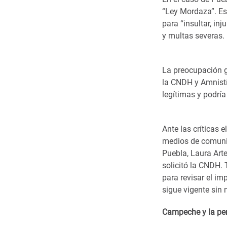
“Ley Mordaza”. Est
para “insultar, in
y multas severas.
La preocupación gi
la CNDH y Amnistía
legítimas y podría 
Ante las críticas 
medios de comunic
Puebla, Laura Arte
solicitó la CNDH.
para revisar el im
sigue vigente sin 
Campeche y la per