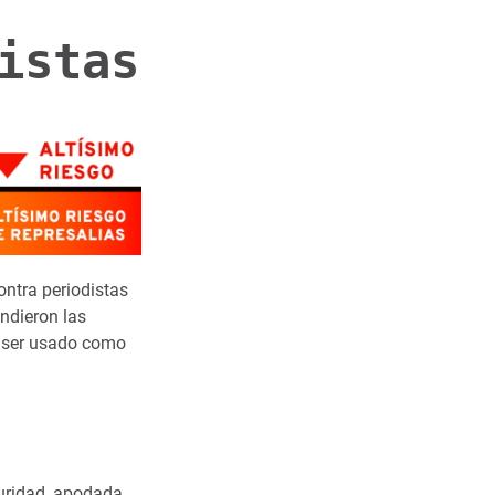
istas
ntra periodistas
endieron las
 ser usado como
guridad, apodada