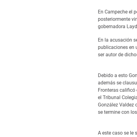
En Campeche el pe
posteriormente vin
gobernadora Layd
En la acusación s
publicaciones en 
ser autor de dicho
Debido a esto Gonz
además se clausur
Fronteras calificó
el Tribunal Coleg
González Valdez o
se termine con lo
A este caso se le