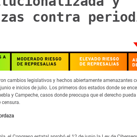
itucionalizada y
azas contra period
ron cambios legislativos y hechos abiertamente amenazantes co
junio e inicios de julio. Los primeros dos estados donde se enc
uebla y Campeche, casos donde preocupa que el derecho pueda
e censura.
Mordaza
la, el Congreso estatal aprobó el 12 de junio la Ley de Ciberse