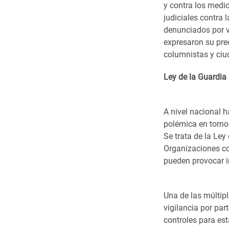
y contra los medi
judiciales contra 
denunciados por v
expresaron su pre
columnistas y ci
Ley de la Guardi
A nivel nacional 
polémica en torno 
Se trata de la Le
Organizaciones co
pueden provocar 
Una de las múltipl
vigilancia por pa
controles para est