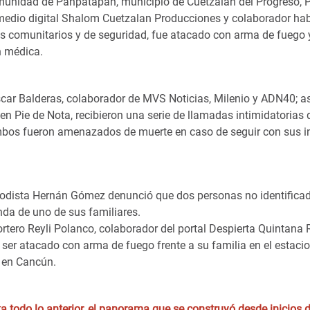
munidad de Pahpatapan, municipio de Cuetzalan del Progreso,
medio digital Shalom Cuetzalan Producciones y colaborador habi
s comunitarios y de seguridad, fue atacado con arma de fuego y
n médica.
Óscar Balderas, colaborador de MVS Noticias, Milenio y ADN40; a
 en Pie de Nota, recibieron una serie de llamadas intimidatoria
bos fueron amenazados de muerte en caso de seguir con sus i
periodista Hernán Gómez denunció que dos personas no identifica
enda de uno de sus familiares.
eportero Reyli Polanco, colaborador del portal Despierta Quintana 
s ser atacado con arma de fuego frente a su familia en el estac
o en Cancún.
 todo lo anterior, el panorama que se construyó desde inicios d