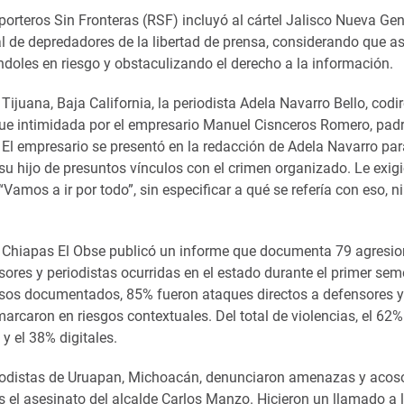
eporteros Sin Fronteras (RSF) incluyó al cártel Jalisco Nueva G
l de depredadores de la libertad de prensa, considerando que asf
ndoles en riesgo y obstaculizando el derecho a la información.
 Tijuana, Baja California, la periodista Adela Navarro Bello, codi
ue intimidada por el empresario Manuel Cisnceros Romero, pad
 El empresario se presentó en la redacción de Adela Navarro par
su hijo de presuntos vínculos con el crimen organizado. Le exig
amos a ir por todo”, sin especificar a qué se refería con eso, 
n Chiapas El Obse publicó un informe que documenta 79 agresio
ores y periodistas ocurridas en el estado durante el primer sem
asos documentados, 85% fueron ataques directos a defensores y 
arcaron en riesgos contextuales. Del total de violencias, el 62%
 y el 38% digitales.
iodistas de Uruapan, Michoacán, denunciaron amenazas y acoso
as el asesinato del alcalde Carlos Manzo. Hicieron un llamado a