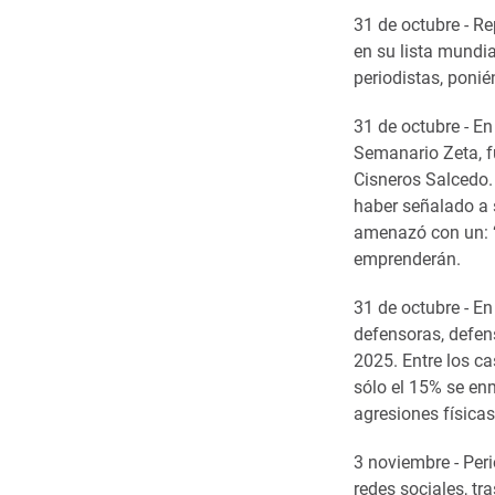
31 de octubre - R
en su lista mundia
periodistas, ponié
31 de octubre - En
Semanario Zeta, f
Cisneros Salcedo.
haber señalado a 
amenazó con un: “V
emprenderán.
31 de octubre - E
defensoras, defens
2025. Entre los c
sólo el 15% se enm
agresiones físicas
3 noviembre - Per
redes sociales, tr