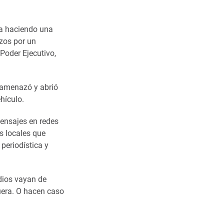
ba haciendo una
zos por un
 Poder Ejecutivo,
o amenazó y abrió
ehículo.
mensajes en redes
s locales que
periodística y
dios vayan de
uera. O hacen caso