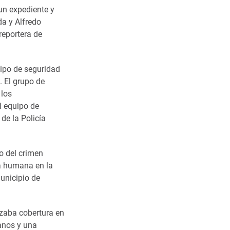
un expediente y
da y Alfredo
reportera de
uipo de seguridad
. El grupo de
 los
l equipo de
de la Policía
o del crimen
za humana en la
unicipio de
izaba cobertura en
anos y una