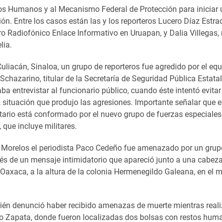
os Humanos y al Mecanismo Federal de Protección para iniciar 
ión. Entre los casos están las y los reporteros Lucero Díaz Estra
ero Radiofónico Enlace Informativo en Uruapan, y Dalia Villegas, 
lia.
uliacán, Sinaloa, un grupo de reporteros fue agredido por el eq
Schazarino, titular de la Secretaría de Seguridad Pública Estatal
aba entrevistar al funcionario público, cuando éste intentó evitar
 situación que produjo las agresiones. Importante señalar que e
tario está conformado por el nuevo grupo de fuerzas especiales 
, que incluye militares.
 Morelos el periodista Paco Cedeño fue amenazado por un grup
vés de un mensaje intimidatorio que apareció junto a una cabe
Oaxaca, a la altura de la colonia Hermenegildo Galeana, en el m
bién denunció haber recibido amenazas de muerte mientras real
no Zapata, donde fueron localizadas dos bolsas con restos hum