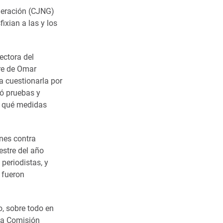
eneración (CJNG)
ixian a las y los
rectora del
re de Omar
a cuestionarla por
ió pruebas y
ni qué medidas
nes contra
estre del año
periodistas, y
 fueron
, sobre todo en
 la Comisión