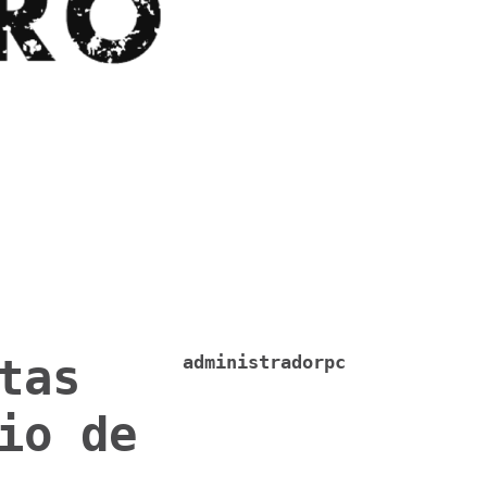
tas
administradorpc
io de