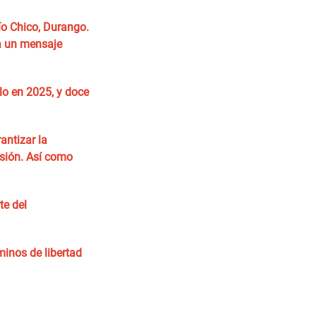
ío Chico, Durango.
a un mensaje
lo en 2025, y doce
antizar la
esión. Así como
te del
minos de libertad