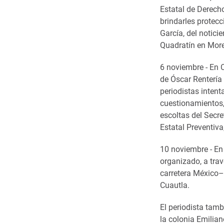
Estatal de Derech
brindarles protecc
García, del notici
Quadratín en More
6 noviembre - En C
de Óscar Rentería 
periodistas intent
cuestionamientos,
escoltas del Secre
Estatal Preventiva
10 noviembre - En
organizado, a tra
carretera México–
Cuautla.
El periodista tam
la colonia Emilia