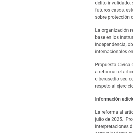
delito invalidado,
futuros casos, es
sobre protección 
La organización re
base en los instr
independencia, obj
internacionales e
Propuesta Cívica e
a reformar el artí
ciberasedio sea c
respeto al ejercici
Información adici
La reforma al artí
julio de 2025. Pro
interpretaciones d