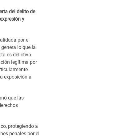
rta del delito de
 expresión y
alidada por el
genera lo que la
ta es delictiva
ción legítima por
rticularmente
la exposición a
rmó que las
 derechos
ico, protegiendo a
ones penales por el