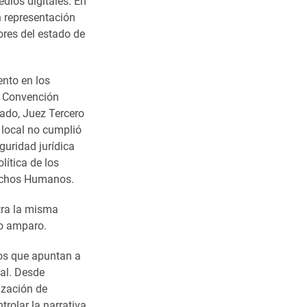
dios digitales. En
n representación
res del estado de
nto en los
la Convención
ado, Juez Tercero
r local no cumplió
guridad jurídica
lítica de los
rechos Humanos.
tra la misma
do amparo.
os que apuntan a
tal. Desde
ización de
trolar la narrativa