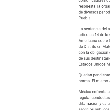
comunicadores que
respuesta, la org
de diversos perio
Puebla.
La sentencia del 
artículos 14 de l
Americana sobre 
de Distrito en Mat
con la obligación 
de sus destinatario
Estados Unidos Me
Quedan pendientes
norma. El mismo 
México enfrenta a
regular conductas 
difamación y calu
servicios públicos