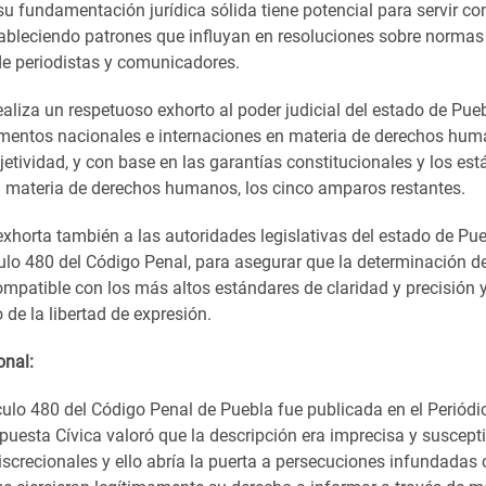
 su fundamentación jurídica sólida tiene potencial para servir c
tableciendo patrones que influyan en resoluciones sobre normas
de periodistas y comunicadores.
aliza un respetuoso exhorto al poder judicial del estado de Pue
umentos nacionales e internaciones en materia de derechos hum
etividad, y con base en las garantías constitucionales y los es
n materia de derechos humanos, los cinco amparos restantes.
xhorta también a las autoridades legislativas del estado de Pue
culo 480 del Código Penal, para asegurar que la determinación de
ompatible con los más altos estándares de claridad y precisión 
o de la libertad de expresión.
onal:
culo 480 del Código Penal de Puebla fue publicada en el Periódic
puesta Cívica valoró que la descripción era imprecisa y suscepti
iscrecionales y ello abría la puerta a persecuciones infundadas 