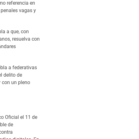
omo referencia en
 penales vagas y
bla a que, con
anos, resuelva con
tándares
bla a federativas
l delito de
y con un pleno
o Oficial el 11 de
ble de
contra