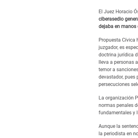
El Juez Horacio 
ciberasedio genera
dejaba en manos de
Propuesta Cívica h
juzgador, es espe
doctrina jurídica 
lleva a personas a
temor a sanciones 
devastador, pues 
persecuciones sele
La organización Pr
normas penales de
fundamentales y l
Aunque la sentenc
la periodista en n