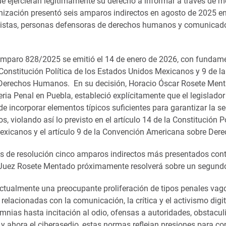
 ejercieran legítimamente su derecho a informar a través de me
anización presentó seis amparos indirectos en agosto de 2025 e
distas, personas defensoras de derechos humanos y comunicado
amparo 828/2025 se emitió el 14 de enero de 2026, con fundame
a Constitución Política de los Estados Unidos Mexicanos y 9 de 
Derechos Humanos. En su decisión, Horacio Óscar Rosete Ment
eria Penal en Puebla, estableció explícitamente que el legislado
de incorporar elementos típicos suficientes para garantizar la se
s, violando así lo previsto en el artículo 14 de la Constitución Po
xicanos y el artículo 9 de la Convención Americana sobre De
 de resolución cinco amparos indirectos más presentados con
Juez Rosete Mentado próximamente resolverá sobre un segun
ctualmente una preocupante proliferación de tipos penales vag
relacionadas con la comunicación, la crítica y el activismo digi
mnias hasta incitación al odio, ofensas a autoridades, obstacul
 y ahora el ciberasedio, estas normas reflejan presiones para con