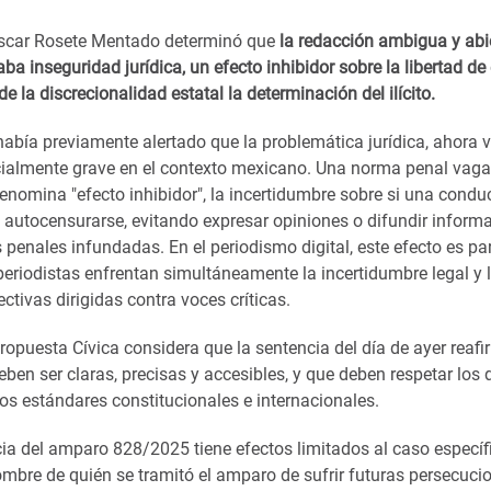
Óscar Rosete Mentado determinó que
la redacción ambigua y abie
ba inseguridad jurídica, un efecto inhibidor sobre la libertad de
 la discrecionalidad estatal la determinación del ilícito.
abía previamente alertado que la problemática jurídica, ahora v
cialmente grave en el contexto mexicano. Una norma penal vaga 
denomina "efecto inhibidor", la incertidumbre sobre si una conduc
 autocensurarse, evitando expresar opiniones o difundir informa
penales infundadas. En el periodismo digital, este efecto es pa
periodistas enfrentan simultáneamente la incertidumbre legal y 
ctivas dirigidas contra voces críticas.
opuesta Cívica considera que la sentencia del día de ayer reafi
ben ser claras, precisas y accesibles, y que deben respetar los
os estándares constitucionales e internacionales.
ia del amparo 828/2025 tiene efectos limitados al caso específ
ombre de quién se tramitó el amparo de sufrir futuras persecuci