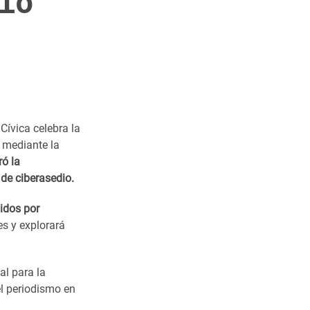
io
ívica celebra la
, mediante la
ró la
 de ciberasedio.
idos por
es y explorará
al para la
el periodismo en