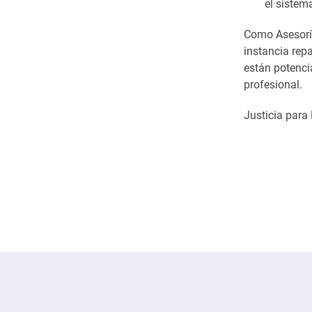
el sistem
Como Asesoría
instancia repa
están potenci
profesional.
Justicia para