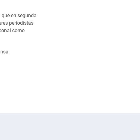
a que en segunda
eres periodistas
rsonal como
ensa.