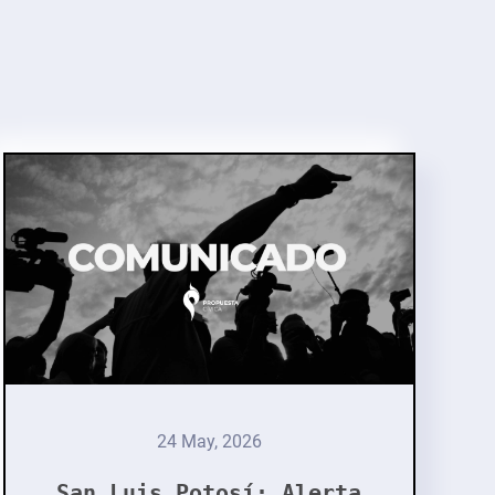
24 May, 2026
San Luis Potosí: Alerta