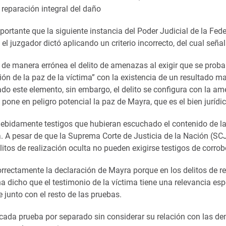
 reparación integral del daño
mportante que la siguiente instancia del Poder Judicial de la Fede
el juzgador dictó aplicando un criterio incorrecto, del cual seña
ó de manera errónea el delito de amenazas al exigir que se proba
ión de la paz de la víctima” con la existencia de un resultado ma
do este elemento, sin embargo, el delito se configura con la 
 pone en peligro potencial la paz de Mayra, que es el bien jurídi
debidamente testigos que hubieran escuchado el contenido de 
a. A pesar de que la Suprema Corte de Justicia de la Nación (SC
litos de realización oculta no pueden exigirse testigos de corrob
orrectamente la declaración de Mayra porque en los delitos de re
a dicho que el testimonio de la víctima tiene una relevancia esp
e junto con el resto de las pruebas.
ada prueba por separado sin considerar su relación con las d