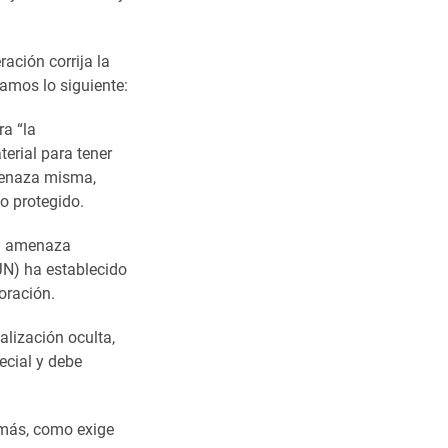
ración corrija la
lamos lo siguiente:
ra “la
terial para tener
amenaza misma,
co protegido.
la amenaza
JN) ha establecido
oración.
alización oculta,
ecial y debe
emás, como exige