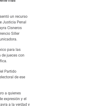
mente más
esentó un recurso
de Justicia Penal
Mayra Cisneros
rencio Siller
municadora.
xico para las
a de jueces con
fica.
el Partido
electoral de ese
gro a quienes
de expresión y el
ayra a la verdad y