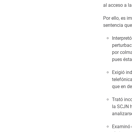
al acceso a la
Por ello, es i
sentencia que 
Interpret
perturbac
por colma
pues ésta
Exigió in
telefónic
que en de
Trató inc
la SCJN h
analizars
Examinó c