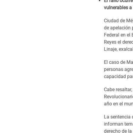
El fallo
ocurre
vulnerables a 
Ciudad de Méx
de apelación p
Federal en el
Reyes el derec
Linaje, exalc
El caso de Ma
personas agres
capacidad par
Cabe resaltar
Revolucionario
año en el mun
La sentencia 
informan temas
derecho de la