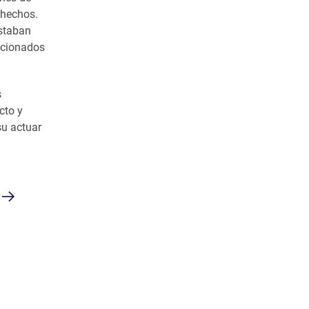
 hechos.
estaban
ncionados
s
cto y
su actuar