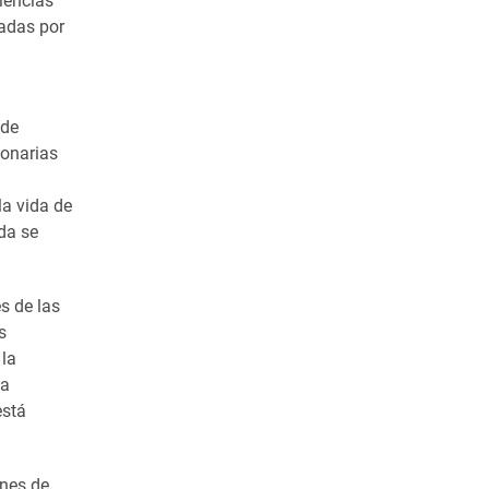
iencias
zadas por
 de
ionarias
la vida de
da se
s de las
s
 la
la
está
ones de