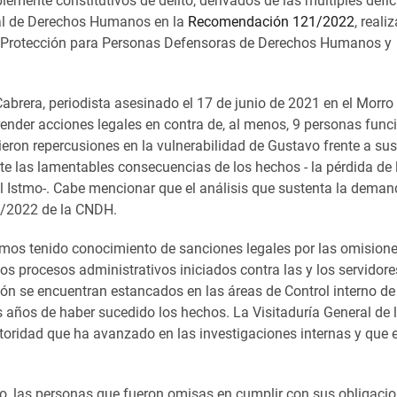
emente constitutivos de delito, derivados de las múltiples defic
al de Derechos Humanos en la
Recomendación 121/2022
, reali
e Protección para Personas Defensoras de Derechos Humanos y
abrera, periodista asesinado el 17 de junio de 2021 en el Morro
nder acciones legales en contra de, al menos, 9 personas func
ieron repercusiones en la vulnerabilidad de Gustavo frente a sus
te las lamentables consecuencias de los hechos - la pérdida de 
del Istmo-. Cabe mencionar que el análisis que sustenta la deman
1/2022 de la CNDH.
hemos tenido conocimiento de sanciones legales por las omisione
 Los procesos administrativos iniciados contra las y los servidore
ón se encuentran estancados en las áreas de Control interno de
es años de haber sucedido los hechos. La Visitaduría General de 
utoridad que ha avanzado en las investigaciones internas y que 
vo, las personas que fueron omisas en cumplir con sus obligaci