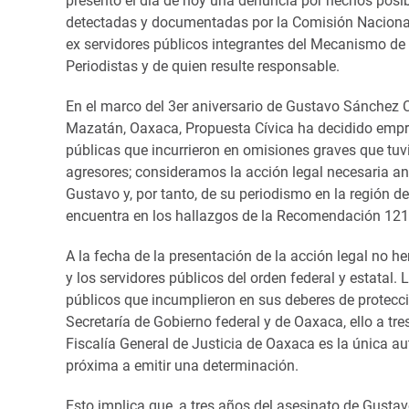
presentó el día de hoy una denuncia por hechos posibl
detectadas y documentadas por la Comisión Nacion
ex servidores públicos integrantes del Mecanismo d
Periodistas y de quien resulte responsable.
En el marco del 3er aniversario de Gustavo Sánchez C
Mazatán, Oaxaca, Propuesta Cívica ha decidido empre
públicas que incurrieron en omisiones graves que tuv
agresores; consideramos la acción legal necesaria an
Gustavo y, por tanto, de su periodismo en la región 
encuentra en los hallazgos de la Recomendación 12
A la fecha de la presentación de la acción legal no 
y los servidores públicos del orden federal y estatal.
públicos que incumplieron en sus deberes de protecci
Secretaría de Gobierno federal y de Oaxaca, ello a tr
Fiscalía General de Justicia de Oaxaca es la única a
próxima a emitir una determinación.
Esto implica que, a tres años del asesinato de Gusta