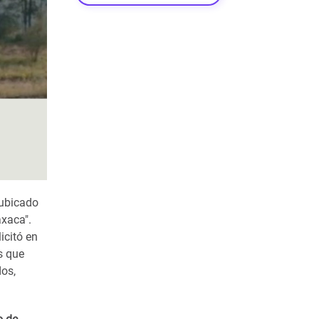
 ubicado
axaca".
icitó en
s que
dos,