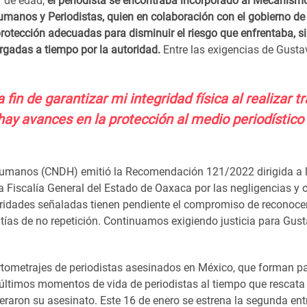
 de edad,
el periodista se encontraba incorporado al Mecanism
manos y Periodistas, quien en colaboración con el gobierno d
protección adecuadas para disminuir el riesgo que enfrentaba, s
rgadas a tiempo por la autoridad.
Entre las exigencias de Gust
fin de garantizar mi integridad física al realizar t
hay avances en la protección al medio periodístico
Humanos (CNDH) emitió la Recomendación 121/2022 dirigida a 
a Fiscalía General del Estado de Oaxaca por las negligencias y
toridades señaladas tienen pendiente el compromiso de reconoce
ntías de no repetición. Continuamos exigiendo justicia para Gus
rtometrajes de periodistas asesinados en México, que forman pa
os últimos momentos de vida de periodistas al tiempo que rescata
eraron su asesinato. Este 16 de enero se estrena la segunda ent