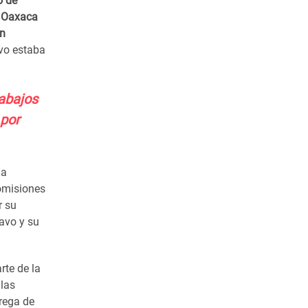
o de
e Oaxaca
in
avo estaba
rabajos
 por
la
 omisiones
r su
tavo y su
rte de la
 las
rega de