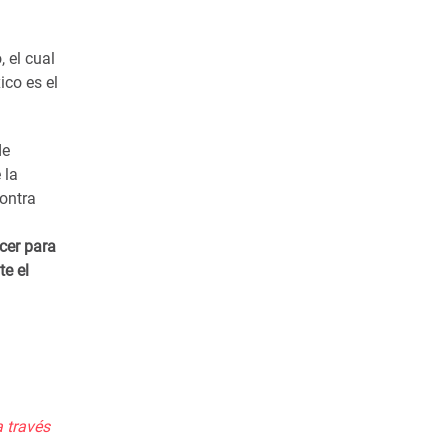
 el cual
ico es el
de
 la
contra
cer para
te el
 través