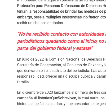
Al momento del ataque en presencia de su hijo menor
Protección para Personas Defensoras de Derechos Hu
tenían la responsabilidad de brindar las medidas de 
embargo, pese a múltiples insistencias, no fueron oto
recibir un chaleco antibalas.
“No he recibido contacto con autoridades a 
periodísticos quedando como al inicio, no 
parte del gobierno federal y estatal”
En julio de 2022 la Comisión Nacional de Derechos 
Secretaría de Gobernación, al Gobierno de Oaxaca y l
que derivaron en el asesinato del periodista. Las au
responsabilidad, ofrecer una disculpa pública y gara
familia.
En diciembre de 2023 lanzamos el primero de tres co
campaña
#HistoriasQueSobreviven
, la cual narra l
historias que éstos cubrían, y que presuntamente gen