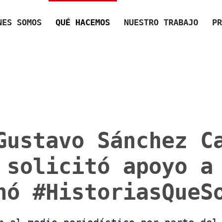
NES SOMOS
QUÉ HACEMOS
NUESTRO TRABAJO
PR
Gustavo Sánchez C
 solicitó apoyo a
hó #HistoriasQueS