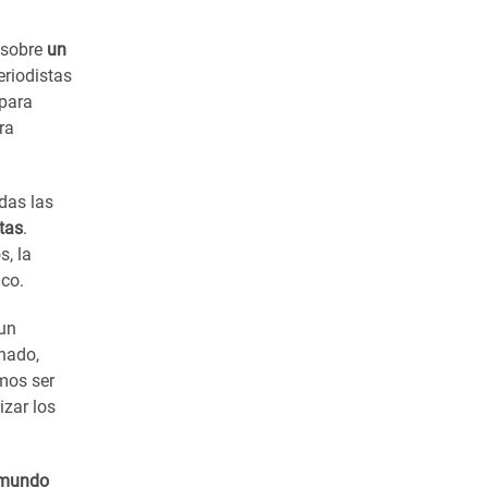
 sobre
un
eriodistas
 para
ra
das las
stas
.
, la
ico.
 un
nado,
mos ser
izar los
l mundo