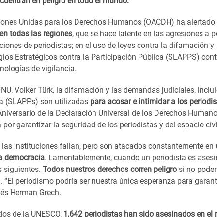
ncuentran en peligro en todo el mundo.
Naciones Unidas para los Derechos Humanos (OACDH) ha alertado
 en todas las regiones
, que se hace latente en las agresiones a p
ciones de periodistas; en el uso de leyes contra la difamación y
tigios Estratégicos contra la Participación Pública (SLAPPS) cont
nologías de vigilancia.
, Volker Türk, la difamación y las demandas judiciales, inclui
ca (SLAPPs) son utilizadas
para acosar e intimidar a los periodi
niversario de la Declaración Universal de los Derechos Humanos
 por garantizar la seguridad de los periodistas y del espacio cív
las instituciones fallan, pero son atacados constantemente en
 la democracia
. Lamentablemente, cuando un periodista es asesi
 siguientes.
Todos nuestros derechos corren peligro
si no pode
s. “El periodismo podría ser nuestra única esperanza para garant
ltés Herman Grech.
ados de la UNESCO,
1,642 periodistas han sido asesinados en e