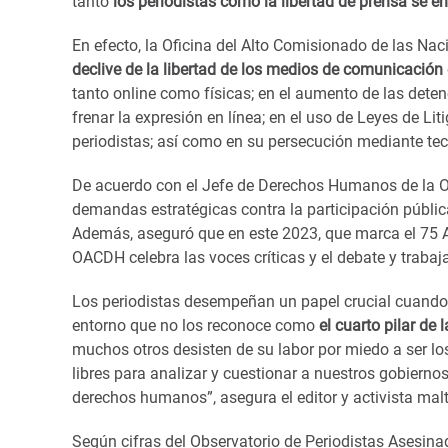
tanto
los periodistas como la libertad de prensa se e
En efecto, la Oficina del Alto Comisionado de las 
declive de la libertad de los medios de comunicación
tanto online como físicas; en el aumento de las deten
frenar la expresión en línea; en el uso de Leyes de Li
periodistas; así como en su persecución mediante tec
De acuerdo con el Jefe de Derechos Humanos de la ONU
demandas estratégicas contra la participación públi
Además, aseguró que en este 2023, que marca el 75 A
OACDH celebra las voces críticas y el debate y trabaja
Los periodistas desempeñan un papel crucial cuando 
entorno que no los reconoce como
el cuarto pilar de
muchos otros desisten de su labor por miedo a ser los
libres para analizar y cuestionar a nuestros gobierno
derechos humanos”, asegura el editor y activista ma
Según cifras del Observatorio de Periodistas Asesin