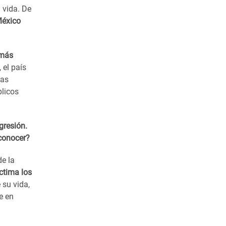
 vida. De
México
 más
 el país
as
blicos
gresión.
 conocer?
de la
íctima los
 su vida,
e en