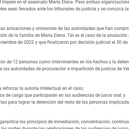
d impere en el asesinato María Elena. Para ambas organizacione
es sean llevados ante los tribunales de justicia y se conozca l
sas actuaciones y omisiones de las autoridades que han compr
ción de la familia de María Elena. Tal es el caso de la anulación 
viembre de 2022 y que finalizaron por decisión judicial el 30 de
ón de 12 personas como intervinientes en los hechos y la deten
a las autoridades de procuración e impartición de justicia de Ve
reforzar la autoría intelectual en el caso;
os de cargo que participarán en las audiencias de juicio oral; y
rias para lograr la detención del resto de las personas implicad
garantice los principios de inmediación, concentración, continu
las partes durante las celebraciones de las audiencias de juicio