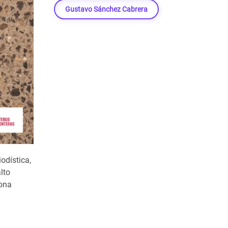
Gustavo Sánchez Cabrera
odística,
lto
zona