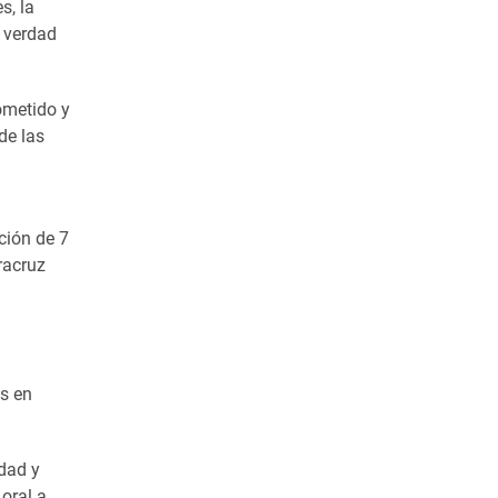
s, la
a verdad
ometido y
de las
ción de 7
racruz
as en
idad y
 oral a