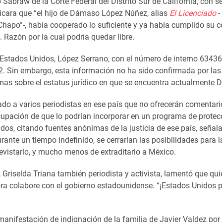
abraw de la Corte Federal del Distrito Sur de California, con s
dicara que “el hijo de Dámaso López Núñez, alias
El Licenciado
-
hapo”-, había cooperado lo suficiente y ya había cumplido su 
 Razón por la cual podría quedar libre.
 Estados Unidos, López Serrano, con el número de interno 63436
22. Sin embargo, esta información no ha sido confirmada por las
imas sobre el estatus jurídico en que se encuentra actualmente
o a varios periodistas en ese país que no ofrecerán comentari
ocupación de que lo podrían incorporar en un programa de protec
dos, citando fuentes anónimas de la justicia de ese país, señal
rante un tiempo indefinido, se cerrarían las posibilidades para la
vistarlo, y mucho menos de extraditarlo a México.
 Griselda Triana también periodista y activista, lamentó que qu
ora colabore con el gobierno estadounidense. “¡Estados Unidos 
anifestación de indignación de la familia de Javier Valdez por