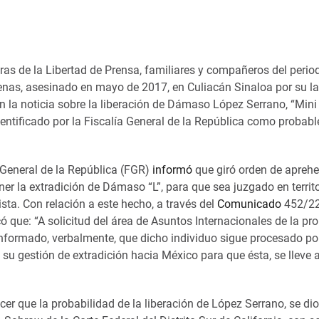
as de la Libertad de Prensa, familiares y compañeros del period
nas, asesinado en mayo de 2017, en Culiacán Sinaloa por su l
 la noticia sobre la liberación de Dámaso López Serrano, “Mini 
entificado por la Fiscalía General de la República como probabl
a General de la República (FGR)
informó
que giró orden de apreh
ner la extradición de Dámaso “L”, para que sea juzgado en territ
ta. Con relación a este hecho, a través del
Comunicado
452/2
ó que: “A solicitud del área de Asuntos Internacionales de la pr
 informado, verbalmente, que dicho individuo sigue procesado po
 en su gestión de extradición hacia México para que ésta, se lleve
cer que la probabilidad de la liberación de López Serrano, se di