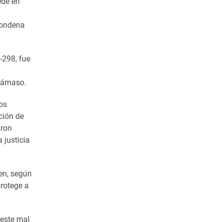
ede en
condena
-298, fue
 Dámaso.
os
ción de
aron
 justicia
ien, según
protege a
 este mal