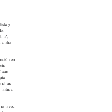
ista y
abor
Lic”,
e autor
ensión en
orio
2 con
opia
r otros
 a cabo a
o una vez