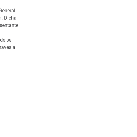
 General
n. Dicha
esentante
nde se
graves a