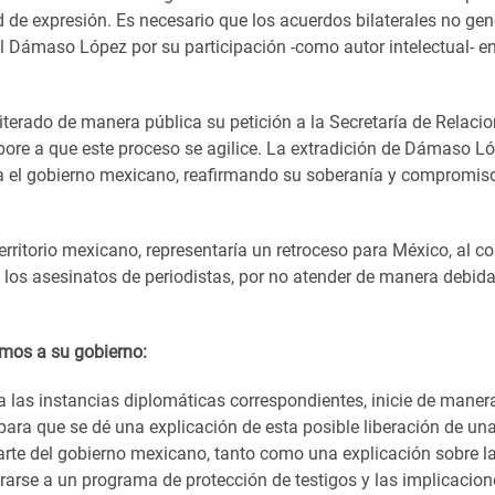
tad de expresión. Es necesario que los acuerdos bilaterales no ge
l Dámaso López por su participación -como autor intelectual- en
terado de manera pública su petición a la Secretaría de Relaci
bore a que este proceso se agilice. La extradición de Dámaso L
para el gobierno mexicano, reafirmando su soberanía y compromis
erritorio mexicano, representaría un retroceso para México, al co
 los asesinatos de periodistas, por no atender de manera debida
imos a su gobierno:
y a las instancias diplomáticas correspondientes, inicie de maner
ara que se dé una explicación de esta posible liberación de un
arte del gobierno mexicano, tanto como una explicación sobre l
arse a un programa de protección de testigos y las implicacion