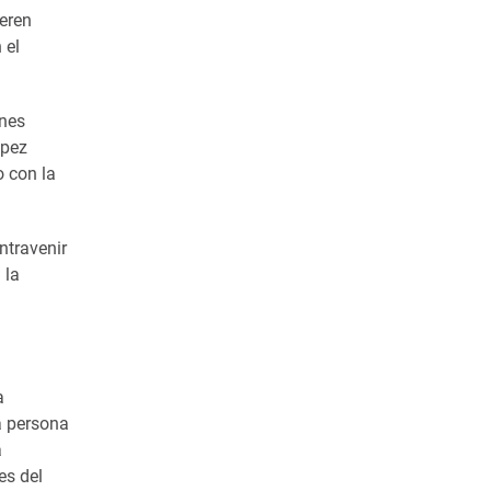
neren
 el
ones
ópez
o con la
ntravenir
 la
a
a persona
a
es del