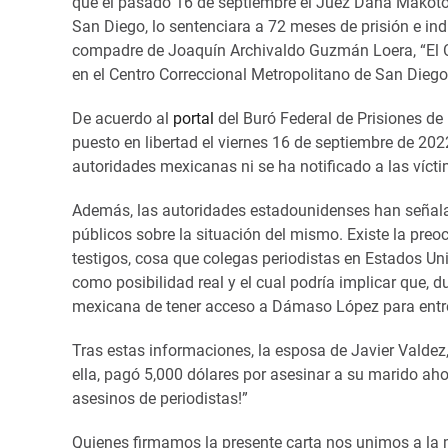
que el pasado 16 de septiembre el Juez Dana Makoto S
San Diego, lo sentenciara a 72 meses de prisión e in
compadre de Joaquín Archivaldo Guzmán Loera, “El C
en el Centro Correccional Metropolitano de San Diego.
De acuerdo al
portal
del Buró Federal de Prisiones de
puesto en libertad el viernes 16 de septiembre de 20
autoridades mexicanas ni se ha notificado a las víct
Además, las autoridades estadounidenses han señalad
públicos sobre la situación del mismo. Existe la pre
testigos, cosa que colegas periodistas en Estados Uni
como posibilidad real y el cual podría implicar que, du
mexicana de tener acceso a Dámaso López para entre
Tras estas informaciones, la esposa de Javier Valdez,
ella, pagó 5,000 dólares por asesinar a su marido ah
asesinos de periodistas!”
Quienes firmamos la presente carta nos unimos a la m