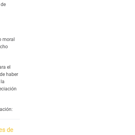
 de
o moral
echo
ara el
 de haber
 la
eciación
cación:
es de