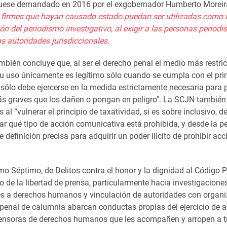
uese demandado en 2016 por el exgobernador Humberto Moreira
firmes que hayan causado estado puedan ser utilizadas como 
ión del periodismo investigativo, al exigir a las personas periodi
 autoridades jurisdiccionales.
bién concluye que, al ser el derecho penal el medio más restric
“su uso únicamente es legítimo sólo cuando se cumpla con el pri
 sólo debe ejercerse en la medida estrictamente necesaria para 
ás graves que los dañen o pongan en peligro". La SCJN también
al “vulnerar el principio de taxatividad, si es sobre inclusivo, 
ar qué tipo de acción comunicativa está prohibida, y desde la p
e definición precisa para adquirir un poder ilícito de prohibir ac
imo Séptimo, de Delitos contra el honor y la dignidad al Código 
io de la libertad de prensa, particularmente hacia investigacione
ves a derechos humanos y vinculación de autoridades con organ
o penal de calumnia abarcan conductas propias del ejercicio de 
 defensoras de derechos humanos que les acompañen y arropen a t