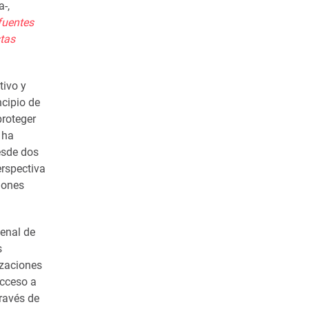
-,
fuentes
stas
tivo y
ncipio de
proteger
 ha
desde dos
erspectiva
ciones
Penal de
s
izaciones
acceso a
ravés de