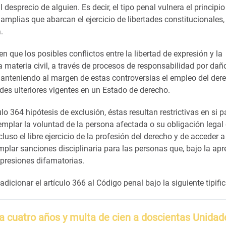
l desprecio de alguien. Es decir, el tipo penal vulnera el principio
amplias que abarcan el ejercicio de libertades constitucionales,
.
que los posibles conflictos entre la libertad de expresión y la
a materia civil, a través de procesos de responsabilidad por dañ
, manteniendo al margen de estas controversias el empleo del der
es ulteriores vigentes en un Estado de derecho.
lo 364 hipótesis de exclusión, éstas resultan restrictivas en si p
templar la voluntad de la persona afectada o su obligación legal
so el libre ejercicio de la profesión del derecho y de acceder a
plar sanciones disciplinaria para las personas que, bajo la apr
expresiones difamatorias.
adicionar el artículo 366 al Código penal bajo la siguiente tipifi
a cuatro años y multa de cien a doscientas Unidad