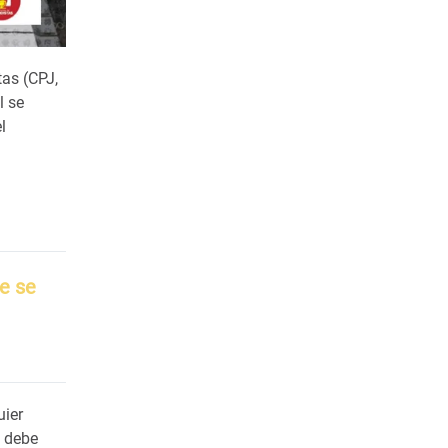
tas (CPJ,
l se
l
a
e se
uier
e debe