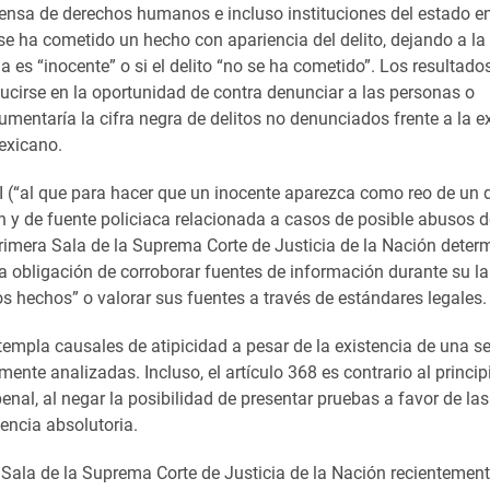
fensa de derechos humanos e incluso instituciones del estado en
se ha cometido un hecho con apariencia del delito, dejando a la
na es “inocente” o si el delito “no se ha cometido”. Los resultad
ducirse en la oportunidad de contra denunciar a las personas o
umentaría la cifra negra de delitos no denunciados frente a la e
exicano.
I (“al que para hacer que un inocente aparezca como reo de un d
ión y de fuente policiaca relacionada a casos de posible abusos 
Primera Sala de la Suprema Corte de Justicia de la Nación dete
 la obligación de corroborar fuentes de información durante su la
os hechos” o valorar sus fuentes a través de estándares legales.
templa causales de atipicidad a pesar de la existencia de una s
rmente analizadas. Incluso, el artículo 368 es contrario al princip
enal, al negar la posibilidad de presentar pruebas a favor de las
encia absolutoria.
 Sala de la Suprema Corte de Justicia de la Nación recientement