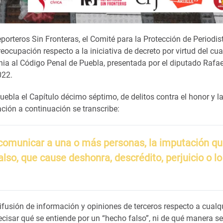
porteros Sin Fronteras, el Comité para la Protección de Periodis
ocupación respecto a la iniciativa de decreto por virtud del cua
nia al Código Penal de Puebla, presentada por el diputado Rafae
022.
uebla el Capítulo décimo séptimo, de delitos contra el honor y l
ación a continuación se transcribe:
comunicar a una o más personas, la imputación qu
falso, que cause deshonra, descrédito, perjuicio o lo
difusión de información y opiniones de terceros respecto a cualq
recisar qué se entiende por un “hecho falso”, ni de qué manera s