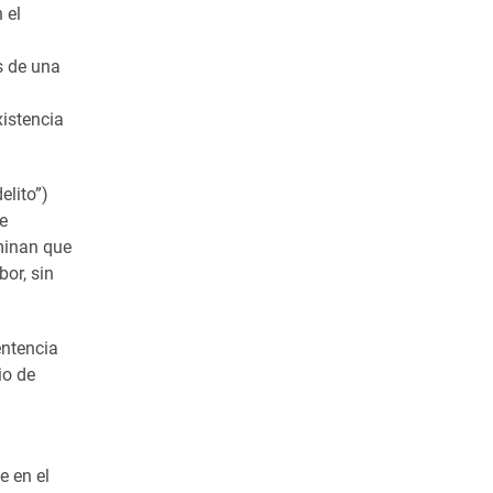
 el
os de una
xistencia
elito”)
de
rminan que
bor, sin
entencia
io de
e en el