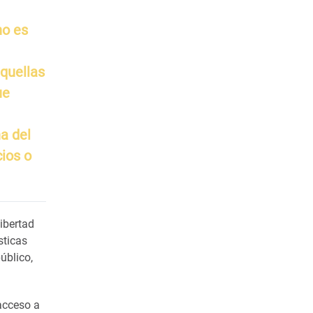
ho es
aquellas
ue
a del
cios o
ibertad
sticas
úblico,
 acceso a