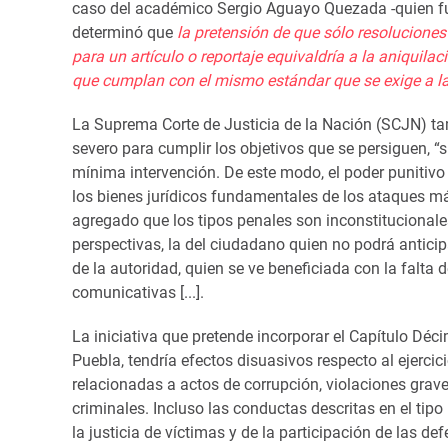
caso del académico Sergio Aguayo Quezada -quien f
determinó que
la pretensión de que sólo resoluciones
para un artículo o reportaje equivaldría a la aniquilac
que
cumplan con el mismo estándar que se exige a las
La Suprema Corte de Justicia de la Nación (SCJN) tam
severo para cumplir los objetivos que se persiguen, 
mínima intervención. De este modo, el poder punitivo
los bienes jurídicos fundamentales de los ataques m
agregado que los tipos penales son inconstitucionales 
perspectivas, la del ciudadano quien no podrá anticip
de la autoridad, quien se ve beneficiada con la falta d
comunicativas [...].
La iniciativa que pretende incorporar el Capítulo Déc
Puebla, tendría efectos disuasivos respecto al ejercic
relacionadas a actos de corrupción, violaciones gra
criminales. Incluso las conductas descritas en el tip
la justicia de víctimas y de la participación de las