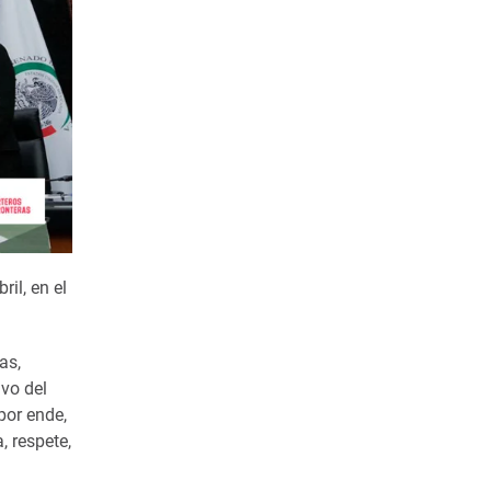
il, en el
as,
ivo del
por ende,
, respete,