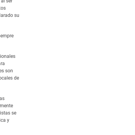
 al ser
tos
larado su
siempre
cionales
ara
yes son
ocales de
nas
camente
istas se
ica y