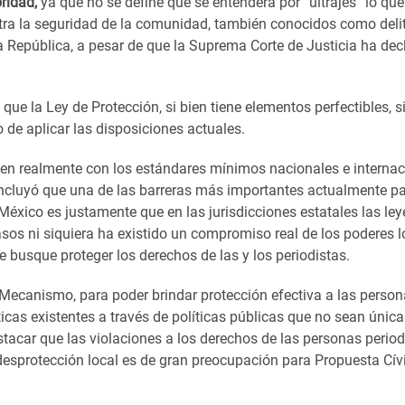
oridad,
ya que no se define qué se entenderá por “ultrajes” lo que
ntra la seguridad de la comunidad, también conocidos como deli
a República, a pesar de que la Suprema Corte de Justicia ha dec
que la Ley de Protección, si bien tiene elementos perfectibles, 
 de aplicar las disposiciones actuales.
plen realmente con los estándares mínimos nacionales e interna
concluyó que una de las barreras más importantes actualmente p
México es justamente que en las jurisdicciones estatales las le
asos ni siquiera ha existido un compromiso real de los poderes l
e busque proteger los derechos de las y los periodistas.
l Mecanismo, para poder brindar protección efectiva a las perso
icas existentes a través de políticas públicas que no sean úni
tacar que las violaciones a los derechos de las personas period
 desprotección local es de gran preocupación para Propuesta Cív