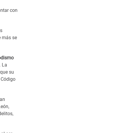
ontar con
as
e más se
iodismo
. La
 que su
l Código
can
León,
elitos,