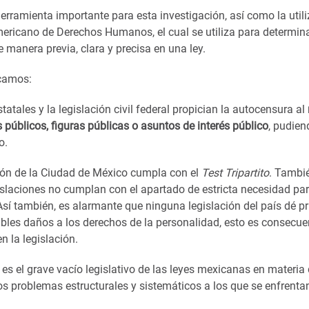
herramienta importante para esta
investigación, así como la util
mericano de Derechos Humanos, el cual se utiliza para determina
e manera previa, clara y precisa en una ley.
acamos:
tatales y la legislación civil federal propician la autocensura al
 públicos, figuras públicas o asuntos de interés público
, pudien
o.
ión de la Ciudad de México cumpla con el
Test Tripartito
. Tambi
islaciones no cumplan con el apartado de estricta necesidad pa
Así también, es alarmante que ninguna legislación del país dé pr
sibles daños a los derechos de la personalidad, esto es consecue
n la legislación.
 es el grave vacío legislativo de las leyes mexicanas en materia
los problemas estructurales y sistemáticos a los que se enfrenta