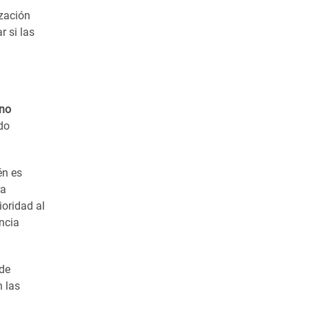
ización
r si las
no
do
én es
ra
ioridad al
ncia
 de
n las