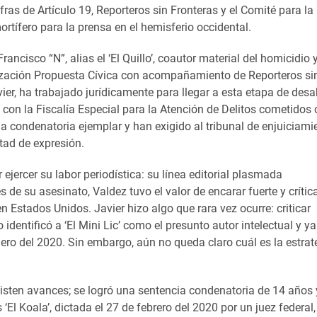
fras de Artículo 19, Reporteros sin Fronteras y el Comité para la
ortífero para la prensa en el hemisferio occidental.
rancisco “N”, alias el ‘El Quillo’, coautor material del homicidio y
anización Propuesta Cívica con acompañamiento de Reporteros si
avier, ha trabajado jurídicamente para llegar a esta etapa de des
con la Fiscalía Especial para la Atención de Delitos cometidos 
a condenatoria ejemplar y han exigido al tribunal de enjuiciami
tad de expresión.
jercer su labor periodística: su línea editorial plasmada
de su asesinato, Valdez tuvo el valor de encarar fuerte y críti
en Estados Unidos. Javier hizo algo que rara vez ocurre: criticar
entificó a ‘El Mini Lic’ como el presunto autor intelectual y ya
ero del 2020. Sin embargo, aún no queda claro cuál es la estrat
xisten avances; se logró una sentencia condenatoria de 14 años 
 ‘El Koala’, dictada el 27 de febrero del 2020 por un juez federal