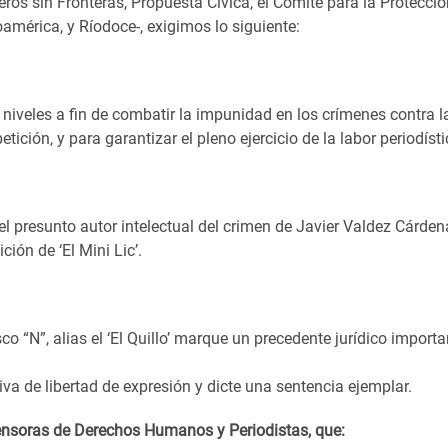
os sin Fronteras, Propuesta Cívica, el Comité para la Proteccio
mérica, y Ríodoce-, exigimos lo siguiente:
 niveles a fin de combatir la impunidad en los crímenes contra l
ición, y para garantizar el pleno ejercicio de la labor periodísti
 el presunto autor intelectual del crimen de Javier Valdez Cárden
ión de ‘El Mini Lic’.
o “N”, alias el ‘El Quillo’ marque un precedente jurídico importa
iva de libertad de expresión y dicte una sentencia ejemplar.
ensoras de Derechos Humanos y Periodistas, que: