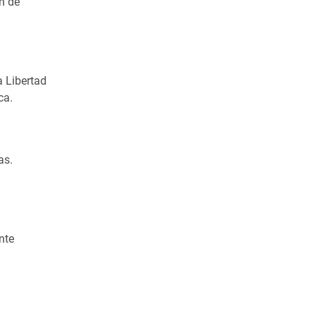
́n de
a Libertad
ca.
as.
nte