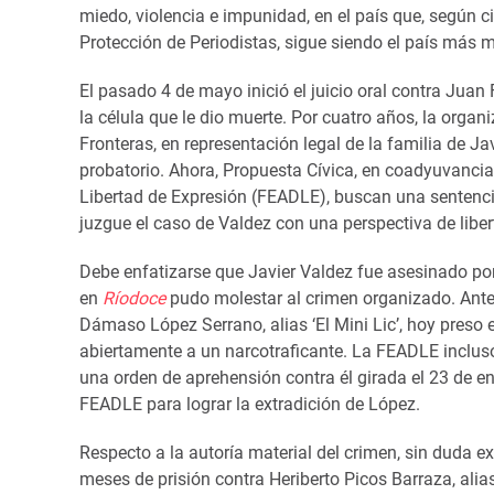
miedo, violencia e impunidad, en el país que, según ci
Protección de Periodistas, sigue siendo el país más m
El pasado 4 de mayo inició el juicio oral contra Juan F
la célula que le dio muerte. Por cuatro años, la org
Fronteras, en representación legal de la familia de J
probatorio. Ahora, Propuesta Cívica, en coadyuvancia 
Libertad de Expresión (FEADLE), buscan una sentenci
juzgue el caso de Valdez con una perspectiva de liber
Debe enfatizarse que Javier Valdez fue asesinado por e
en
Ríodoce
pudo molestar al crimen organizado. Antes 
Dámaso López Serrano, alias ‘El Mini Lic’, hoy preso 
abiertamente a un narcotraficante. La FEADLE incluso id
una orden de aprehensión contra él girada el 23 de en
FEADLE para lograr la extradición de López.
Respecto a la autoría material del crimen, sin duda e
meses de prisión contra Heriberto Picos Barraza, alias