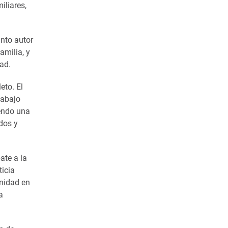
iliares,
unto autor
amilia, y
ad.
eto. El
 abajo
yendo una
dos y
ate a la
ticia
unidad en
a