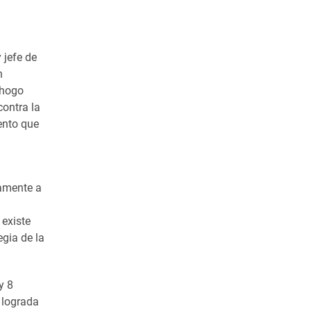
 jefe de
n
ahogo
contra la
ento que
camente a
 existe
egia de la
y 8
, lograda